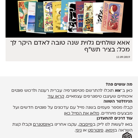
אאא שולחים גלוית שנה טובה לאדם היקר לך
מכל: בציר תש"ף
12.09.2019
מה עושים פה?
כאן ב־
אאא
תוכלו להתרשם מטיפוגרפיה עברית רעננה ולרכוש פונטים
איכותיים שעיצבו טיפוגרפים עצמאיים.
קראו עוד
הניוזלטר השווה
קבלו מספר פעמים בשנה מייל עם עדכונים על פונטים חדשים ועל
מבצעים מיוחדים.
מלאו את המייל כאן
עוד דרכים להתעדכן
בואו לעשות לנו לייק ב
פייסבוק
, עקבו אחרינו ב
אינסטגרם
וקבלו קצת
השראה ב
וימאו
,
פינטרסט
או
גיפי
.