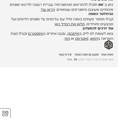
כאן ב־
אאא
תוכלו להתרשם מטיפוגרפיה עברית רעננה ולרכוש פונטים
איכותיים שעיצבו טיפוגרפים עצמאיים.
קראו עוד
הניוזלטר השווה
קבלו מספר פעמים בשנה מייל עם עדכונים על פונטים חדשים ועל
מבצעים מיוחדים.
מלאו את המייל כאן
עוד דרכים להתעדכן
בואו לעשות לנו לייק ב
פייסבוק
, עקבו אחרינו ב
אינסטגרם
וקבלו קצת
השראה ב
וימאו
,
פינטרסט
או
גיפי
.
מפת אתר
תקנון ונגישות האתר
יצירת קשר
2026-2011 © אאא
| האתר סולק:
⚥︎