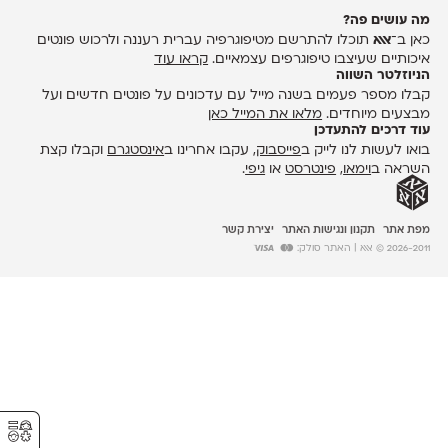
מה עושים פה?
כאן ב־
אאא
תוכלו להתרשם מטיפוגרפיה עברית רעננה ולרכוש פונטים
איכותיים שעיצבו טיפוגרפים עצמאיים.
קראו עוד
הניוזלטר השווה
קבלו מספר פעמים בשנה מייל עם עדכונים על פונטים חדשים ועל
מבצעים מיוחדים.
מלאו את המייל כאן
עוד דרכים להתעדכן
בואו לעשות לנו לייק ב
פייסבוק
, עקבו אחרינו ב
אינסטגרם
וקבלו קצת
השראה ב
וימאו
,
פינטרסט
או
גיפי
.
מפת אתר
תקנון ונגישות האתר
יצירת קשר
2026-2011 © אאא
| האתר סולק:
⚥︎