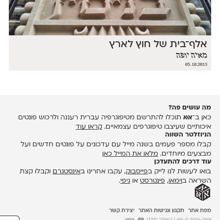
אלף־בית של חוץ לארץ
מאיה יופה
05.10.2013
מה עושים פה?
כאן ב־
אאא
תוכלו להתרשם מטיפוגרפיה עברית רעננה ולרכוש פונטים
איכותיים שעיצבו טיפוגרפים עצמאיים.
קראו עוד
הניוזלטר השווה
קבלו מספר פעמים בשנה מייל עם עדכונים על פונטים חדשים ועל
מבצעים מיוחדים.
מלאו את המייל כאן
עוד דרכים להתעדכן
בואו לעשות לנו לייק ב
פייסבוק
, עקבו אחרינו ב
אינסטגרם
וקבלו קצת
השראה ב
וימאו
,
פינטרסט
או
גיפי
.
מפת אתר
תקנון ונגישות האתר
יצירת קשר
2026-2011 © אאא
| האתר סולק: