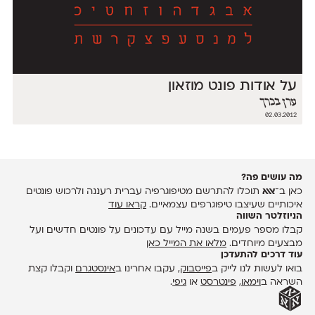
על אודות פונט מוזאון
ערן בכרך
02.03.2012
מה עושים פה?
כאן ב־
אאא
תוכלו להתרשם מטיפוגרפיה עברית רעננה ולרכוש פונטים
איכותיים שעיצבו טיפוגרפים עצמאיים.
קראו עוד
הניוזלטר השווה
קבלו מספר פעמים בשנה מייל עם עדכונים על פונטים חדשים ועל
מבצעים מיוחדים.
מלאו את המייל כאן
עוד דרכים להתעדכן
בואו לעשות לנו לייק ב
פייסבוק
, עקבו אחרינו ב
אינסטגרם
וקבלו קצת
השראה ב
וימאו
,
פינטרסט
או
גיפי
.