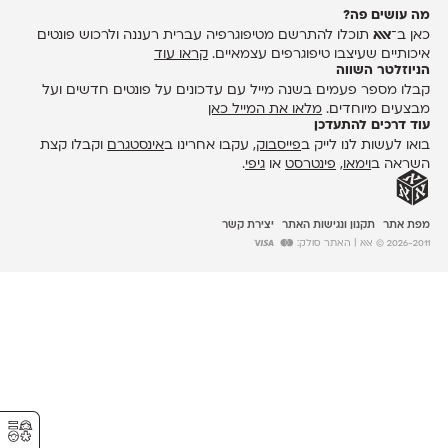
מה עושים פה?
כאן ב־
אאא
תוכלו להתרשם מטיפוגרפיה עברית רעננה ולרכוש פונטים
איכותיים שעיצבו טיפוגרפים עצמאיים.
קראו עוד
הניוזלטר השווה
קבלו מספר פעמים בשנה מייל עם עדכונים על פונטים חדשים ועל
מבצעים מיוחדים.
מלאו את המייל כאן
עוד דרכים להתעדכן
בואו לעשות לנו לייק ב
פייסבוק
, עקבו אחרינו ב
אינסטגרם
וקבלו קצת
השראה ב
וימאו
,
פינטרסט
או
גיפי
.
מפת אתר
תקנון ונגישות האתר
יצירת קשר
2026-2011 © אאא
| האתר סולק:
⚥︎