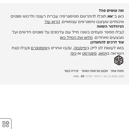
מה עושים פה?
כאן ב־
אאא
תוכלו להתרשם מטיפוגרפיה עברית רעננה ולרכוש פונטים
איכותיים שעיצבו טיפוגרפים עצמאיים.
קראו עוד
הניוזלטר השווה
קבלו מספר פעמים בשנה מייל עם עדכונים על פונטים חדשים ועל
מבצעים מיוחדים.
מלאו את המייל כאן
עוד דרכים להתעדכן
בואו לעשות לנו לייק ב
פייסבוק
, עקבו אחרינו ב
אינסטגרם
וקבלו קצת
השראה ב
וימאו
,
פינטרסט
או
גיפי
.
מפת אתר
תקנון ונגישות האתר
יצירת קשר
2026-2011 © אאא
| האתר סולק:
⚥︎