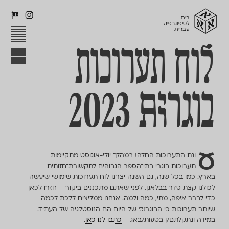
ℵ
Δ
Θ
בית
לטיפוגרפיה
עברית
ל
וח תערוכות
בוגרים/ות
2023
ע
ונת התערוכות החלה! במהלך יולי-אוגוסט מתקיימות
תערוכות בוגרי בתי־הספר הגבוהים לתקשורת־חזותית
בארץ. כמו בכל שנה, גם השנה יצרנו לוח תערוכות שימושי שיעשה
לכולנו קצת סדר בבלאגן. לפני שאתם מתכננים ביקור – חזרו לכאן
כדי לברר איפה, מתי, כמה ולמה. אנחנו ממליצים ללכת לכמה
שיותר תערוכות כי ה
בוגרים/ות
של היום הם הנוסטלגיה של העתיד.
במידה ונתקלתם/ן בטעות/באג –
כתבו לנו כאן
.