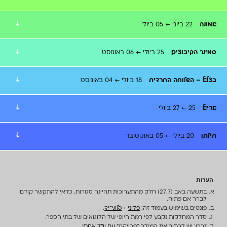
↓
אמונה
22 ביוני ← 05 ביולי
↓
סמינר הקיבוצים
25 ביולי ← 06 באוגוסט
↓
בצלאל – השלוחה החרדית
18 ביולי ← 04 באוגוסט
↓
אריאל
25 ← 27 ביולי
↓
תילתן
20 ביולי ← 05 באוקטובר
הערות
בתשעה באב (27.7) חלק מהתערוכות תהיינה סגורות. כדאי להתקשר קודם
לברר אם פתוח.
פונטים בשימוש בעמוד זה:
פלוני
+
פלוני־יד
.
סדר המחלקות נקבע לפי רמת היופי של הלוגואים של בתי הספר.
זכרו: יש לכתוב את המילה ״פרויקט״
עם יו״ד אחת
!