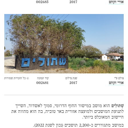
אורי זקהם
2017
002685
צולם ע״י
שנת צילום
קוד תמונה
© כל הזכויות שמורות
אורי זקהם
2017
002681
שְׁתוּלִים
הוא מושב במישור החוף הדרומי, סמוך לאשדוד, השייך
לתנועת המושבים ולמועצה אזורית באר טוביה, בה הוא מהווה את
היישוב המאוכלס ביותר.
במושב מתגוררים כ-2,200 תושבים (נכון לשנת 2022).