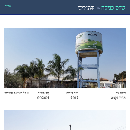
אודות
שלט כניסה
שתולים
של
צולם ע״י
שנת צילום
קוד תמונה
© כל הזכויות שמורות
אורי זקהם
2017
002691