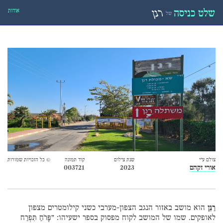
אודות
שלט כניסה
רנן
של
צולם ע״י
שנת צילום
קוד תמונה
© כל הזכויות שמורות
אורי זקהם
2023
003721
רַנֵּן
הוא מושב באזור הנגב הצפון-מערבי כשני קילומטרים מצפון
לאופקים. שמו של המושב לקוח מפסוק בספר ישעיהו:
”פָּרֹחַ תִּפְרַח