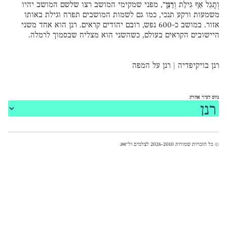
וְתָגֵל אַף גִּילַת וְ
רַנֵּן
”
, מפני שמקימי המושב רצו שלשם המושב יהיו
משמעות ורקע תנכי, כמו גם לשמות המושבים תפרח וגילת באותו
אזור. במושב כ-600 נפש, רובם יהודים קראים. רנן הוא אחד משני
היישובים הקראים בעולם, כשהשני הוא מצליח שבסמוך לרמלה.
רנן בויקיפדיה
|
רנן על המפה
נווט לעיר אחרת
© כל הזכויות שמורות 2026-2010 לצלמים ול־
אאא
.