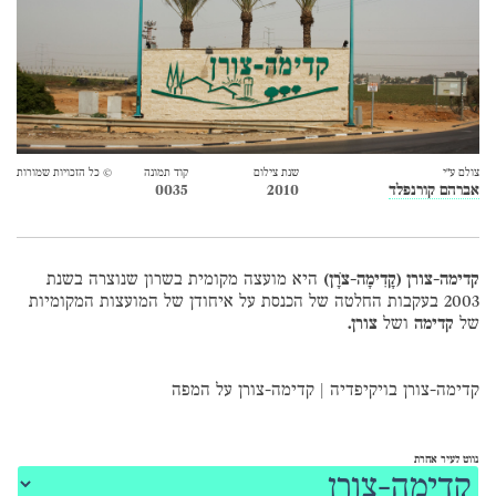
צולם ע״י
שנת צילום
קוד תמונה
© כל הזכויות שמורות
אברהם קורנפלד
2010
0035
קדימה-צורן (קָדִימָה-צֹרָן)
היא מועצה מקומית בשרון שנוצרה בשנת
2003 בעקבות החלטה של הכנסת על איחודן של המועצות המקומיות
של
קדימה
ושל
צורן.
קדימה-צורן בויקיפדיה
|
קדימה-צורן על המפה
נווט לעיר אחרת