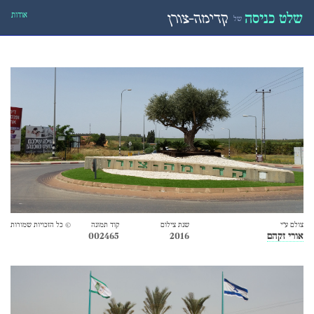
אודות
שלט כניסה
קדימה-צורן
של
צולם ע״י
שנת צילום
קוד תמונה
© כל הזכויות שמורות
אורי זקהם
2016
002465