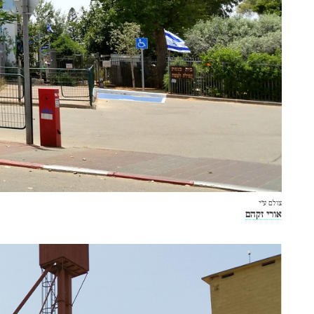
צולם ע״י
אורי זקהם