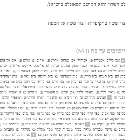
לב השרון והוא המושב המאוכלס בישראל.
צור משה בויקיפדיה
|
צור משה על המפה
יישובים עד כה
(543)
אבו סולוב
אבטליון (2)
אביחיל
אבן שמואל
אדרת (2)
אודים (2)
אודם (2)
אום אל־פחם (3
א
אלוני אבא
אלוני הבשן (2)
אלוני יצחק
אלונים
אליכין (2)
אליפלט
אליקים
אלישיב
אליש
באקה אל־גרבייה (4)
באר יעקב
באר מילכה
באר שבע
בארות יצחק
בארותיים (2)
בארי
בו
בית חנן
בית חנניה
בית חרות (3)
בית חשמונאי (2)
בית יהושע
בית ינאי (2)
בית יצחק־שע
ביתן אהרן (3)
בן זכאי
בן עמי
בני ברק (3)
בני דרום
בני עי״ש
בני ראם
בניה (2)
בנימינ
ג׳וליס
גאולי תימן
גאולים
גאליה (2)
גבע
גבע כרמל
גבעת אבני
גבעת אלה
גבעת השלושה
גזר (3)
גיאה
גילת (2)
גינוסר
גלעד (אבן יצחק)
גן השומרון (2)
גן חיים (2)
גן יאשיה
גן יב
דפנה (3)
הבונים
הדר עם (2)
הוד השרון (3)
הושעיה
הזורע
החותרים
המעפיל
העוגן
ה
חופית
חוקוק (2)
חורפיש
חורשים (2)
חיבת ציון
חיפה (2)
חמד
חמדיה (2)
חניאל (2)
חפצ
יגל
יד חנה
יד רמב״ם (2)
יהוד-מונוסון (2)
יזרעאל
יחד
יחדיו
יכיני (2)
יסוד המעלה
יסעור
כסיפה
כפר אביב
כפר אז"ר
כפר אחים
כפר ביל"ו (2)
כפר גדעון
כפר גלים
כפר גליקסון (2)
כפר יחזקאל (2)
כפר כמא
כפר כנא
כפר מונש (2)
כפר מל״ל (3)
כפר מרדכי
כפר סבא (2)
כפ
להבים
לוד (3)
לקיה (3)
מאור (2)
מאיר שפיה (3)
מבועים
מבקיעים (2)
מבשרת ציון (4)
מ
מירב (2)
מישר
מכמורת
מלאה
מנרה
מנשייה זבדה
מסד
מסלול (2)
מסעדה (2)
מעברות
מע
משמר הירדן (2)
משמר השבעה
משמר השרון (2)
משען
מתן (3)
נאות חובב (2)
נבטים (2)
נ