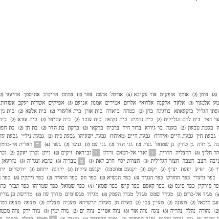
)
אומן (2)
אומץ
אופקים
אור עקיבא (4)
אורטל
אושה
אזור (2)
אחוזם
אחיטוב
אחיסמך
אחיעזר (2)
מע
אלמגור (3)
אלעד
אלקנה
אלרואי
אלרום
אמירים
אמנון
אניעם (3)
אפיקים
אשדות יעקב
אשדות י
סתן הגליל
בוקעאתא
בורגתה
בחן (2)
בטחה
ביאדה
בית אורן
בית אלעזרי (2)
בית אלפא (2)
בית ג'ן (2
ר חפר
בית לחם הגלילית (2)
בית נחמיה
בית נקופה
בית עובד (2)
בית עוזיאל (2)
בית עזרא (2)
בית
ה
בסמת טבעון (2)
בענה
בר גיורא
ברור חיל
ברכיה
ברקאי (2)
ברקת
בת הדר (2)
בת חן (2)
בת חפר (
גבעת ח"ן
גבעת חיים (איחוד)
גבעת חיים (מאוחד)
גבעת ישעיהו
גבעת כ"ח (2)
גבעת ניל"י
גבעת עדה 
נה
גן רווה
גן שורק
גן שמואל
גנות (2)
גני הדר (2)
גני עם (2)
גניגר (2)
גשר (4)
דאלית אל-כרמל
ד
הר חלוץ (3)
הרצליה
הררית
ואדי אל-חמאם
ורדון
זבידאת
זיקים (2)
זיתן
זכרון יעקב (2)
זכר
ו
ז
יבה
חצב
חצבה
חצור הגלילית (3)
חצרות יסף
חרב לאת (3)
טבריה (3)
טובא-זנגריה (3)
טורעאן
ט
 (2)
יפיע
יפעת
יציץ (2)
יקום (3)
יקנעם (מושבה)
יקנעם עילית (2)
ירדנה
ירוחם (3)
ירושלים
ירח
כפר גלעדי
כפר החורש
כפר הנגיד (3)
כפר הנשיא (2)
כפר הס
כפר הרא"ה (2)
כפר ויתקין (3)
כפר ח
ר סירקין
כפר פינס (2)
כפר קאסם
כפר קיש
כפר שמאי (4)
כפר שמואל
כפר שמריהו
כפר תבור
כרכ
מג'ד אל-כרום (2)
מג'דל שמס
מגדל
מגדל העמק (3)
מגידו
מגשימים
מדרך עוז (2)
מדרשת בן גוריון (
גן מיכאל (2)
מעונה (2)
מעיין צבי (2)
מעלה חן
מעלות תרשיחא
מענית
מצליח (2)
מצפה
מצפה רמון (
נהורה
נהלל
נהריה (3)
נוגה
נווה אור (3)
נווה אטי״ב
נווה ים (2)
נווה ימין (3)
נווה ירק
נווה מבטח