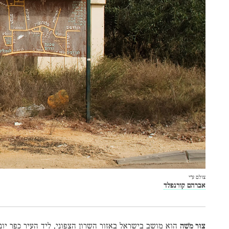
צולם ע״י
אברהם קורנפלד
צוּר מֹשֶׁה
הוא מושב בישראל באזור השרון הצפוני, ליד העיר כפר יונ