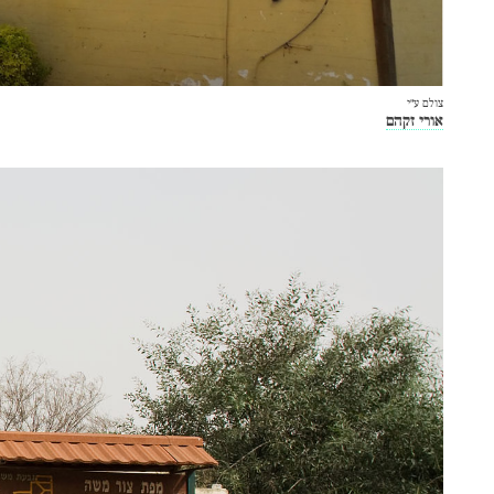
צולם ע״י
אורי זקהם