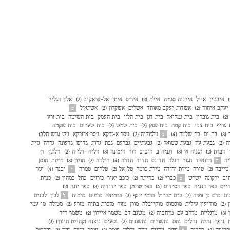
איבטין
אייל
אילניה סג׳רה
אילת (2)
אירוס
איתן
אל-עראקיב (2)
אלון הגליל
עקב איחוד (2)
אשדות יעקב מאוחד
אשלים
אשקלון (2)
אשתאול
ב
)
בית גוברין
בית גמליאל
בית דגן
בית הלוי
בית העמק
בית השיטה
בית זרע
 עריף
בית צבי
בית קמה
בית שאן (2)
בית שמש (2)
בית שערים
בית שקמה
3)
בת ים
בת שלמה (4)
ג'לג'וליה (2)
ג'סר א-זרקא
ג'סר א־זרקא
ג'ש (גוש חלב)
ג
(2)
גבעת עוז
גבעת שמואל (2)
גבעתיים
גברעם
גבת
גדות
גדיש
גדעונה
גדרה
גזית
דברת (2)
דגניה א׳ (3)
דגניה ב
דוב"ב
דור
דימונה (3)
דליה
דלייה (2)
דלתון
דן
יה
ח'וואלד
חגור
חגלה
חד־נס
חדיד
חדרה (4)
חולדה (2)
חולון (3)
חולות
חוסן
ח
טייבה (2)
טירה
טירת יהודה
טירת כרמל
טל-אל (2)
טללים
טמרה
יבנה (4)
יגור
י
יב
ירקונה
ישרש
כברי (2)
כדיתה (2)
כוכב יאיר
כורזים
כחל
כמהין (2)
כנרת
כ
יים
כפר חנניה
כפר חסידים (4)
כפר טרומן
כפר ידידיה (3)
כפר יונה (2)
ום
כרם בן זמרה (2)
כרם מהר"ל
כרמי יוסף (3)
כרמיאל
כרמים
כרמית
לבון
לבנים
ל
2)
מודיעין עילית
מוסמוס
מוקייבלה
מורן
מזור
מזכרת בתיה
מזרע (2)
מטולה
מי עמי
3)
מרגליות
מרחב עם
מרחביה (2)
משגב דב
משמר איילון (2)
משמר דוד
נופך
נחלה
נחלים
נחם
נחשולים
נחשונים (2)
נטעים
ניצנה (קהילת חינוך) (3)