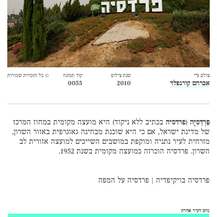
צולם ע״י
שנת צילום
קוד תמונה
© כל הזכויות שמורות
אברהם קורנפלד
2010
0055
פַּרְדֵּסִיָּה
(
פרדסיה
בכתיב ללא ניקוד) היא מועצה מקומית במחוז המרכז
של מדינת ישראל, אם כי היא שוכנת מבחינה גאוגרפית באזור השרון,
מזרחית לעיר נתניה ומוקפת במושבים השייכים למועצה אזורית לב
השרון. פרדסיה הוכרזה כמועצה מקומית בשנת 1952.
פרדסיה בויקיפדיה
|
פרדסיה על המפה
נווט לעיר אחרת