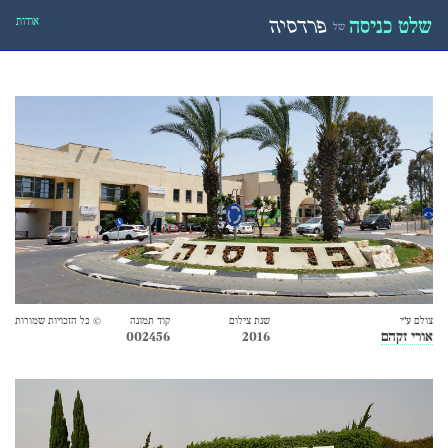
אודות
שלט כניסה
פרדסיה
של
צולם ע״י
שנת צילום
קוד תמונה
© כל הזכויות שמורות
אורי זקהם
2016
002456