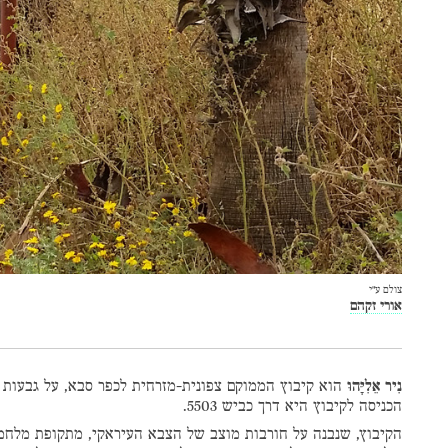
צולם ע״י
אורי זקהם
נִיר אֵלִיָּהוּ
הוא קיבוץ הממוקם צפונית-מזרחית לכפר סבא, על גבעות 
הכניסה לקיבוץ היא דרך כביש 5503.
הקיבוץ, שנבנה על חורבות מוצב של הצבא העיראקי, מתקופת מלחמ