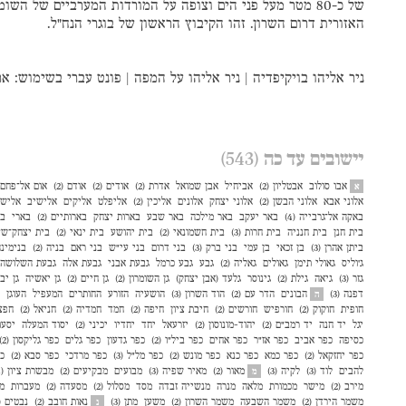
של כ-80 מטר מעל פני הים וצופה על המורדות המערביים של הש
האזורית דרום השרון. זהו הקיבוץ הראשון של בוגרי הנח"ל.
ניר אליהו בויקיפדיה
|
ניר אליהו על המפה
|
פונט עברי
בשימוש:
אר
יישובים עד כה
(543)
אבו סולוב
אבטליון (2)
אביחיל
אבן שמואל
אדרת (2)
אודים (2)
אודם (2)
אום אל־פחם (3
א
אלוני אבא
אלוני הבשן (2)
אלוני יצחק
אלונים
אליכין (2)
אליפלט
אליקים
אלישיב
אליש
באקה אל־גרבייה (4)
באר יעקב
באר מילכה
באר שבע
בארות יצחק
בארותיים (2)
בארי
בו
בית חנן
בית חנניה
בית חרות (3)
בית חשמונאי (2)
בית יהושע
בית ינאי (2)
בית יצחק־שע
ביתן אהרן (3)
בן זכאי
בן עמי
בני ברק (3)
בני דרום
בני עי״ש
בני ראם
בניה (2)
בנימינ
ג׳וליס
גאולי תימן
גאולים
גאליה (2)
גבע
גבע כרמל
גבעת אבני
גבעת אלה
גבעת השלושה
גזר (3)
גיאה
גילת (2)
גינוסר
גלעד (אבן יצחק)
גן השומרון (2)
גן חיים (2)
גן יאשיה
גן יב
דפנה (3)
הבונים
הדר עם (2)
הוד השרון (3)
הושעיה
הזורע
החותרים
המעפיל
העוגן
ה
חופית
חוקוק (2)
חורפיש
חורשים (2)
חיבת ציון
חיפה (2)
חמד
חמדיה (2)
חניאל (2)
חפצ
יגל
יד חנה
יד רמב״ם (2)
יהוד-מונוסון (2)
יזרעאל
יחד
יחדיו
יכיני (2)
יסוד המעלה
יסעור
כסיפה
כפר אביב
כפר אז"ר
כפר אחים
כפר ביל"ו (2)
כפר גדעון
כפר גלים
כפר גליקסון (2)
כפר יחזקאל (2)
כפר כמא
כפר כנא
כפר מונש (2)
כפר מל״ל (3)
כפר מרדכי
כפר סבא (2)
כפ
להבים
לוד (3)
לקיה (3)
מאור (2)
מאיר שפיה (3)
מבועים
מבקיעים (2)
מבשרת ציון (4)
מ
מירב (2)
מישר
מכמורת
מלאה
מנרה
מנשייה זבדה
מסד
מסלול (2)
מסעדה (2)
מעברות
מע
משמר הירדן (2)
משמר השבעה
משמר השרון (2)
משען
מתן (3)
נאות חובב (2)
נבטים (2)
נ