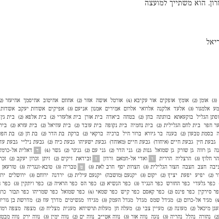
ומרון. הוא משתייך למועצה
יאל
)
אומן (2)
אומץ
אופקים
אור עקיבא (4)
אורטל
אושה
אזור (2)
אחוזם
אחיטוב
אחיסמך
אחיעזר (2)
מע
אלמגור (3)
אלעד
אלקנה
אלרואי
אלרום
אמירים
אמנון
אניעם (3)
אפיקים
אשדות יעקב
אשדות י
סתן הגליל
בוקעאתא
בורגתה
בחן (2)
בטחה
ביאדה
בית אורן
בית אלעזרי (2)
בית אלפא (2)
בית ג'ן (2
ר חפר
בית לחם הגלילית (2)
בית נחמיה
בית נקופה
בית עובד (2)
בית עוזיאל (2)
בית עזרא (2)
בית
ה
בסמת טבעון (2)
בענה
בר גיורא
ברור חיל
ברכיה
ברקאי (2)
ברקת
בת הדר (2)
בת חן (2)
בת חפר (
גבעת ח"ן
גבעת חיים (איחוד)
גבעת חיים (מאוחד)
גבעת ישעיהו
גבעת כ"ח (2)
גבעת ניל"י
גבעת עדה 
נה
גן רווה
גן שורק
גן שמואל
גנות (2)
גני הדר (2)
גני עם (2)
גניגר (2)
גשר (4)
דאלית אל-כרמל
ד
הר חלוץ (3)
הרצליה
הררית
ואדי אל-חמאם
ורדון
זבידאת
זיקים (2)
זיתן
זכרון יעקב (2)
זכר
ו
ז
יבה
חצב
חצבה
חצור הגלילית (3)
חצרות יסף
חרב לאת (3)
טבריה (3)
טובא-זנגריה (3)
טורעאן
ט
 (2)
יפיע
יפעת
יציץ (2)
יקום (3)
יקנעם (מושבה)
יקנעם עילית (2)
ירדנה
ירוחם (3)
ירושלים
ירח
כפר גלעדי
כפר החורש
כפר הנגיד (3)
כפר הנשיא (2)
כפר הס
כפר הרא"ה (2)
כפר ויתקין (3)
כפר ח
ר סירקין
כפר פינס (2)
כפר קאסם
כפר קיש
כפר שמאי (4)
כפר שמואל
כפר שמריהו
כפר תבור
כרכ
מג'ד אל-כרום (2)
מג'דל שמס
מגדל
מגדל העמק (3)
מגידו
מגשימים
מדרך עוז (2)
מדרשת בן גוריון (
גן מיכאל (2)
מעונה (2)
מעיין צבי (2)
מעלה חן
מעלות תרשיחא
מענית
מצליח (2)
מצפה
מצפה רמון (
נהורה
נהלל
נהריה (3)
נוגה
נווה אור (3)
נווה אטי״ב
נווה ים (2)
נווה ימין (3)
נווה ירק
נווה מבטח