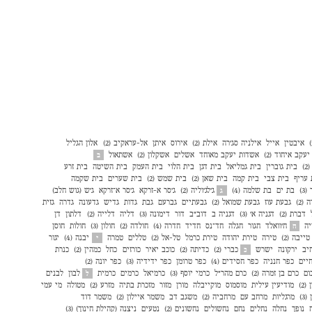
איבטין
אייל
אילניה סג׳רה
אילת (2)
אירוס
איתן
אל-עראקיב (2)
אלון הגליל
עקב איחוד (2)
אשדות יעקב מאוחד
אשלים
אשקלון (2)
אשתאול
ב
)
בית גוברין
בית גמליאל
בית דגן
בית הלוי
בית העמק
בית השיטה
בית זרע
 עריף
בית צבי
בית קמה
בית שאן (2)
בית שמש (2)
בית שערים
בית שקמה
3)
בת ים
בת שלמה (4)
ג'לג'וליה (2)
ג'סר א-זרקא
ג'סר א־זרקא
ג'ש (גוש חלב)
ג
(2)
גבעת עוז
גבעת שמואל (2)
גבעתיים
גברעם
גבת
גדות
גדיש
גדעונה
גדרה
גזית
דברת (2)
דגניה א׳ (3)
דגניה ב
דוב"ב
דור
דימונה (3)
דליה
דלייה (2)
דלתון
דן
יה
ח'וואלד
חגור
חגלה
חד־נס
חדיד
חדרה (4)
חולדה (2)
חולון (3)
חולות
חוסן
ח
טייבה (2)
טירה
טירת יהודה
טירת כרמל
טל-אל (2)
טללים
טמרה
יבנה (4)
יגור
י
יב
ירקונה
ישרש
כברי (2)
כדיתה (2)
כוכב יאיר
כורזים
כחל
כמהין (2)
כנרת
כ
יים
כפר חנניה
כפר חסידים (4)
כפר טרומן
כפר ידידיה (3)
כפר יונה (2)
ום
כרם בן זמרה (2)
כרם מהר"ל
כרמי יוסף (3)
כרמיאל
כרמים
כרמית
לבון
לבנים
ל
2)
מודיעין עילית
מוסמוס
מוקייבלה
מורן
מזור
מזכרת בתיה
מזרע (2)
מטולה
מי עמי
3)
מרגליות
מרחב עם
מרחביה (2)
משגב דב
משמר איילון (2)
משמר דוד
נופך
נחלה
נחלים
נחם
נחשולים
נחשונים (2)
נטעים
ניצנה (קהילת חינוך) (3)