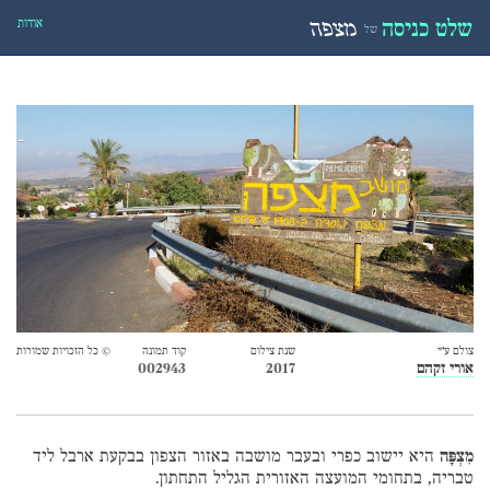
אודות
שלט כניסה
מצפה
של
צולם ע״י
שנת צילום
קוד תמונה
© כל הזכויות שמורות
אורי זקהם
2017
002943
מִצְפָּה
היא יישוב כפרי ובעבר מושבה באזור הצפון בבקעת ארבל ליד
טבריה, בתחומי המועצה האזורית הגליל התחתון.