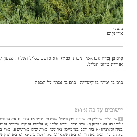
צולם ע״י
אורי זקהם
כֶּרֶם בֶּן זִמְרָה
(ובראשי תיבות:
כב"ז
) הוא מושב בגליל העליון, מצפון 
אזורית מרום הגליל.
כרם בן זמרה בויקיפדיה
|
כרם בן זמרה על המפה
יישובים עד כה
(543)
אבו סולוב
אבטליון (2)
אביחיל
אבן שמואל
אדרת (2)
אודים (2)
אודם (2)
אום אל־פחם (3
א
אלוני אבא
אלוני הבשן (2)
אלוני יצחק
אלונים
אליכין (2)
אליפלט
אליקים
אלישיב
אליש
באקה אל־גרבייה (4)
באר יעקב
באר מילכה
באר שבע
בארות יצחק
בארותיים (2)
בארי
בו
בית חנן
בית חנניה
בית חרות (3)
בית חשמונאי (2)
בית יהושע
בית ינאי (2)
בית יצחק־שע