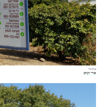
צולם ע״י
אורי זקהם