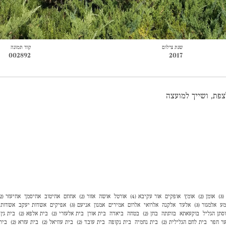
שנת צילום
קוד תמונה
002892
2017
לצפת, ושייך למועצה
)
אומן (2)
אומץ
אופקים
אור עקיבא (4)
אורטל
אושה
אזור (2)
אחוזם
אחיטוב
אחיסמך
אחיעזר (2)
מע
אלמגור (3)
אלעד
אלקנה
אלרואי
אלרום
אמירים
אמנון
אניעם (3)
אפיקים
אשדות יעקב
אשדות י
סתן הגליל
בוקעאתא
בורגתה
בחן (2)
בטחה
ביאדה
בית אורן
בית אלעזרי (2)
בית אלפא (2)
בית ג'ן (2
ר חפר
בית לחם הגלילית (2)
בית נחמיה
בית נקופה
בית עובד (2)
בית עוזיאל (2)
בית עזרא (2)
בית