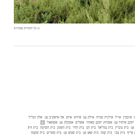
© כל הזכויות שמורות
איבטין
אייל
אילניה סג׳רה
אילת (2)
אירוס
איתן
אל-עראקיב (2)
אלון הגליל
עקב איחוד (2)
אשדות יעקב מאוחד
אשלים
אשקלון (2)
אשתאול
ב
)
בית גוברין
בית גמליאל
בית דגן
בית הלוי
בית העמק
בית השיטה
בית זרע
 עריף
בית צבי
בית קמה
בית שאן (2)
בית שמש (2)
בית שערים
בית שקמה