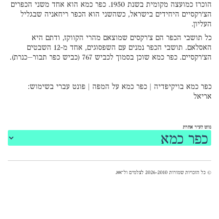
הוכרז כמועצה מקומית בשנת 1950. כפר כמא הוא אחד משני הכפרים
הצ'רקסיים היחידים בישראל, כשהשני הוא הכפר ריחאניה שבגליל
העליון.
כל תושבי הכפר הם צ'רקסים שמוצאם מהרי הקווקז, ודתם היא
האסלאם. תושבי הכפר נמנים עם השפסוגים, אחד מ-12 השבטים
הצ'רקסיים. כפר כמא שוכן בסמוך לכביש 767 (כביש כפר תבור–כנרת).
כפר כמא בויקיפדיה
|
כפר כמא על המפה
|
פונט עברי
בשימוש:
אריאל
נווט לעיר אחרת
© כל הזכויות שמורות 2026-2010 לצלמים ול־
אאא
.