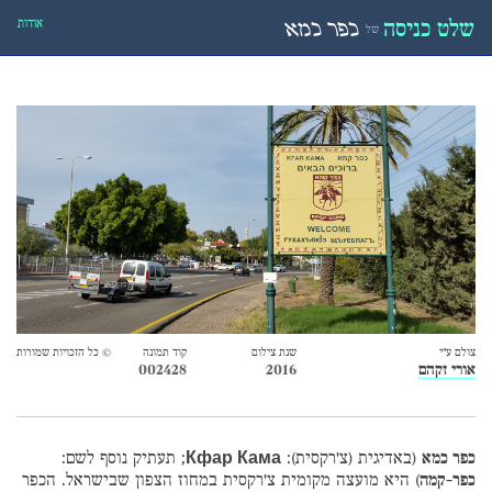
אודות
שלט כניסה
כפר כמא
של
צולם ע״י
שנת צילום
קוד תמונה
© כל הזכויות שמורות
אורי זקהם
2016
002428
כפר כמא
(באדיגית (צ'רקסית):
Кфар Кама
; תעתיק נוסף לשם:
כפר-קמה
) היא מועצה מקומית צ'רקסית במחוז הצפון שבישראל. הכפר