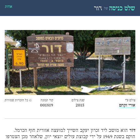
אודות
שלט כניסה
דור
של
צולם ע״י
שנת צילום
קוד תמונה
© כל הזכויות שמורות
אורי זקהם
2015
001819
דּוֹר
הוא מושב ליד זכרון יעקב השייך למועצה אזורית חוף הכרמל.
הוקם בשנת 1949 על ידי קבוצת עולים יוצאי יוון, שלאחר מכן הצטרפו