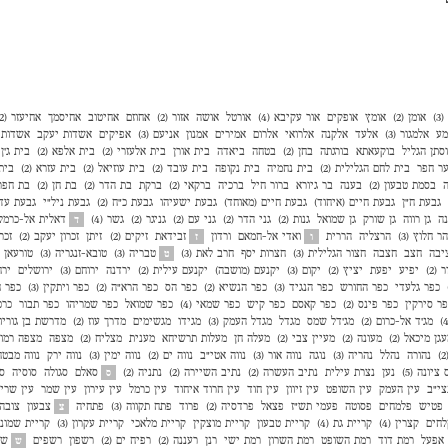
)
אומן (2)
אומץ
אופקים
אור עקיבא (4)
אורטל
אושה
אזור (2)
אחוזם
אחיטוב
אחיסמך
אחיעזר (2)
מע
אלמגור (3)
אלעד
אלקנה
אלרואי
אלרום
אמירים
אמנון
אניעם (3)
אפיקים
אשדות יעקב
אשדות י
סתן הגליל
בוקעאתא
בורגתה
בחן (2)
בטחה
ביאדה
בית אורן
בית אלעזרי (2)
בית אלפא (2)
בית ג'ן (2
ר חפר
בית לחם הגלילית (2)
בית נחמיה
בית נקופה
בית עובד (2)
בית עוזיאל (2)
בית עזרא (2)
בית
ה
בסמת טבעון (2)
בענה
בר גיורא
ברור חיל
ברכיה
ברקאי (2)
ברקת
בת הדר (2)
בת חן (2)
בת חפר (
גבעת ח"ן
גבעת חיים (איחוד)
גבעת חיים (מאוחד)
גבעת ישעיהו
גבעת כ"ח (2)
גבעת ניל"י
גבעת עדה 
נה
גן רווה
גן שורק
גן שמואל
גנות (2)
גני הדר (2)
גני עם (2)
גניגר (2)
גשר (4)
דאלית אל-כרמל
ד
הר חלוץ (3)
הרצליה
הררית
ואדי אל-חמאם
ורדון
זבידאת
זיקים (2)
זיתן
זכרון יעקב (2)
זכר
ו
ז
יבה
חצב
חצבה
חצור הגלילית (3)
חצרות יסף
חרב לאת (3)
טבריה (3)
טובא-זנגריה (3)
טורעאן
ט
 (2)
יפיע
יפעת
יציץ (2)
יקום (3)
יקנעם (מושבה)
יקנעם עילית (2)
ירדנה
ירוחם (3)
ירושלים
ירח
כפר גלעדי
כפר החורש
כפר הנגיד (3)
כפר הנשיא (2)
כפר הס
כפר הרא"ה (2)
כפר ויתקין (3)
כפר ח
ר סירקין
כפר פינס (2)
כפר קאסם
כפר קיש
כפר שמאי (4)
כפר שמואל
כפר שמריהו
כפר תבור
כרכ
מג'ד אל-כרום (2)
מג'דל שמס
מגדל
מגדל העמק (3)
מגידו
מגשימים
מדרך עוז (2)
מדרשת בן גוריון (
גן מיכאל (2)
מעונה (2)
מעיין צבי (2)
מעלה חן
מעלות תרשיחא
מענית
מצליח (2)
מצפה
מצפה רמון (
נהורה
נהלל
נהריה (3)
נוגה
נווה אור (3)
נווה אטי״ב
נווה ים (2)
נווה ימין (3)
נווה ירק
נווה מבטח
 ציונה (5)
נען
נצרת עילית
נתיב העשרה (2)
נתיב השיירה (2)
נתניה (2)
סאלם
סגולה
סוסיה
ספ
ס
צי״ב
עין העמק
עין השופט
עין זיוון
עין חוד
עין חרוד איחוד
עין כרמל
עין עירון
עין שמר
עין שרי
פטיש
פלמחים
פסוטה
פעמי תש"ז
פצאל
פרדסיה (2)
פרוד
פתח תקווה (3)
פתחיה
צבעון
צובה (
צ
לחים
קצרין (4)
קריית גת (4)
קריית טבעון
קריית מוצקין
קריית מלאכי
קריית עקרון (3)
קריית שמונה 
אפעל
רמת דוד
רמת השופט
רמת השרון
רמת ישי
רנן
רעננה (2)
רפיח ים (2)
רשפון
רשפים
שא
ש