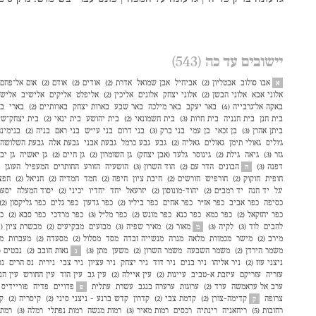
יישובים עד כה
(543)
אבו סולוב
אבטליון (2)
אביחיל
אבן שמואל
אדרת (2)
אודים (2)
אודם (2)
אום אל־פחם (3
א
אלוני אבא
אלוני הבשן (2)
אלוני יצחק
אלונים
אליכין (2)
אליפלט
אליקים
אלישיב
אליש
באקה אל־גרבייה (4)
באר יעקב
באר מילכה
באר שבע
בארות יצחק
בארותיים (2)
בארי
בו
בית חנן
בית חנניה
בית חרות (3)
בית חשמונאי (2)
בית יהושע
בית ינאי (2)
בית יצחק־שע
ביתן אהרן (3)
בן זכאי
בן עמי
בני ברק (3)
בני דרום
בני עי״ש
בני ראם
בניה (2)
בנימינ
ג׳וליס
גאולי תימן
גאולים
גאליה (2)
גבע
גבע כרמל
גבעת אבני
גבעת אלה
גבעת השלושה
גזר (3)
גיאה
גילת (2)
גינוסר
גלעד (אבן יצחק)
גן השומרון (2)
גן חיים (2)
גן יאשיה
גן יב
דפנה (3)
הבונים
הדר עם (2)
הוד השרון (3)
הושעיה
הזורע
החותרים
המעפיל
העוגן
ה
חופית
חוקוק (2)
חורפיש
חורשים (2)
חיבת ציון
חיפה (2)
חמד
חמדיה (2)
חניאל (2)
חפצ
יגל
יד חנה
יד רמב״ם (2)
יהוד-מונוסון (2)
יזרעאל
יחד
יחדיו
יכיני (2)
יסוד המעלה
יסעור
כסיפה
כפר אביב
כפר אז"ר
כפר אחים
כפר ביל"ו (2)
כפר גדעון
כפר גלים
כפר גליקסון (2)
כפר יחזקאל (2)
כפר כמא
כפר כנא
כפר מונש (2)
כפר מל״ל (3)
כפר מרדכי
כפר סבא (2)
כפ
להבים
לוד (3)
לקיה (3)
מאור (2)
מאיר שפיה (3)
מבועים
מבקיעים (2)
מבשרת ציון (4)
מ
מירב (2)
מישר
מכמורת
מלאה
מנרה
מנשייה זבדה
מסד
מסלול (2)
מסעדה (2)
מעברות
מע
משמר הירדן (2)
משמר השבעה
משמר השרון (2)
משען
מתן (3)
נאות חובב (2)
נבטים (2)
נ
ניצני עוז (2)
ניר אליהו
ניר בנים
ניר דוד
ניר יצחק
ניר עציון
ניר צבי
נירית
נס הרים
נס
עזריה
עזריקם
עיזבת א-טביב
עיינות (2)
עין איילה (2)
עין גב
עין הוד
עין החורש
עין הנ
ערב אל עראמשה
ערד (2)
ערוגות
ערערה בנגב
עשרת
עתלית
פדויים
פדיה
פוריידיס
פ
צרופה
קדימה-צורן (2)
קדמת צבי (2)
קדרון
קדש ברנע - ניצני סיני (2)
קיסריה (2)
ק
ק
רחובות (5)
ריחאניה
רינתיה
רכסים
רמות מאיר (3)
רמות מנשה
רמות נפתלי
רמלה (3)
רמת 