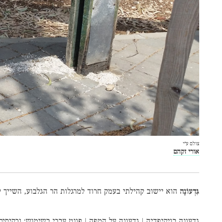
צולם ע״י
אורי זקהם
גִּדְעוֹנָה
הוא יישוב קהילתי בעמק חרוד למרגלות הר הגלבוע, השייך ל
גדעונה בויקיפדיה
|
גדעונה על המפה
|
פונט עברי
בשימוש:
נרקיסים