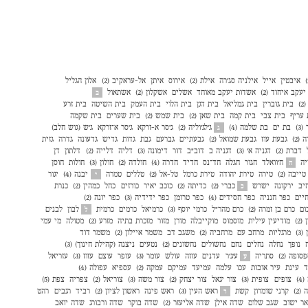
איבטין
אייל
אילניה סג׳רה
אילת (2)
אירוס
איתן
אל-עראקיב (2)
אלון הגליל
עקב איחוד (2)
אשדות יעקב מאוחד
אשלים
אשקלון (2)
אשתאול
ב
)
בית גוברין
בית גמליאל
בית דגן
בית הלוי
בית העמק
בית השיטה
בית זרע
 עריף
בית צבי
בית קמה
בית שאן (2)
בית שמש (2)
בית שערים
בית שקמה
3)
בת ים
בת שלמה (4)
ג'לג'וליה (2)
ג'סר א-זרקא
ג'סר א־זרקא
ג'ש (גוש חלב)
ג
(2)
גבעת עוז
גבעת שמואל (2)
גבעתיים
גברעם
גבת
גדות
גדיש
גדעונה
גדרה
גזית
דברת (2)
דגניה א׳ (3)
דגניה ב
דוב"ב
דור
דימונה (3)
דליה
דלייה (2)
דלתון
דן
יה
ח'וואלד
חגור
חגלה
חד־נס
חדיד
חדרה (4)
חולדה (2)
חולון (3)
חולות
חוסן
ח
טייבה (2)
טירה
טירת יהודה
טירת כרמל
טל-אל (2)
טללים
טמרה
יבנה (4)
יגור
י
יב
ירקונה
ישרש
כברי (2)
כדיתה (2)
כוכב יאיר
כורזים
כחל
כמהין (2)
כנרת
כ
יים
כפר חנניה
כפר חסידים (4)
כפר טרומן
כפר ידידיה (3)
כפר יונה (2)
ום
כרם בן זמרה (2)
כרם מהר"ל
כרמי יוסף (3)
כרמיאל
כרמים
כרמית
לבון
לבנים
ל
2)
מודיעין עילית
מוסמוס
מוקייבלה
מורן
מזור
מזכרת בתיה
מזרע (2)
מטולה
מי עמי
3)
מרגליות
מרחב עם
מרחביה (2)
משגב דב
משמר איילון (2)
משמר דוד
נופך
נחלה
נחלים
נחם
נחשולים
נחשונים (2)
נטעים
ניצנה (קהילת חינוך) (3)
סופה (2)
סתריה
ע'ג'ר
עדנים
עוזה
עולש
עומר (3)
עופר
עוצם
עזוז (3)
עזריאל
ע
ד
עינת
עיר אובות
עכו
עלמה
עמיעד
עמיקם
עמקה (2)
עספיא
עפולה (4)
4)
צופים
צופית (3)
צור יגאל
צור יצחק (2)
צור משה (3)
צוריאל (2)
צפריה
צפת (5)
(2)
קרני שומרון
קשת
ראש העין (3)
ראש פינה
ראשון לציון (2)
רביד
רגבים
רהט
ר
ר ישוב
שגב שלום
שדה אילן
שדה אליעזר (2)
שדה בוקר
שדה ורבורג
שדה יואב