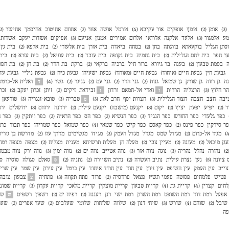
)
אומן (2)
אומץ
אופקים
אור עקיבא (4)
אורטל
אושה
אזור (2)
אחוזם
אחיטוב
אחיסמך
אחיעזר (2)
מע
אלמגור (3)
אלעד
אלקנה
אלרואי
אלרום
אמירים
אמנון
אניעם (3)
אפיקים
אשדות יעקב
אשדות י
סתן הגליל
בוקעאתא
בורגתה
בחן (2)
בטחה
ביאדה
בית אורן
בית אלעזרי (2)
בית אלפא (2)
בית ג'ן (2
ר חפר
בית לחם הגלילית (2)
בית נחמיה
בית נקופה
בית עובד (2)
בית עוזיאל (2)
בית עזרא (2)
בית
ה
בסמת טבעון (2)
בענה
בר גיורא
ברור חיל
ברכיה
ברקאי (2)
ברקת
בת הדר (2)
בת חן (2)
בת חפר (
גבעת ח"ן
גבעת חיים (איחוד)
גבעת חיים (מאוחד)
גבעת ישעיהו
גבעת כ"ח (2)
גבעת ניל"י
גבעת עדה 
נה
גן רווה
גן שורק
גן שמואל
גנות (2)
גני הדר (2)
גני עם (2)
גניגר (2)
גשר (4)
דאלית אל-כרמל
ד
הר חלוץ (3)
הרצליה
הררית
ואדי אל-חמאם
ורדון
זבידאת
זיקים (2)
זיתן
זכרון יעקב (2)
זכר
ו
ז
יבה
חצב
חצבה
חצור הגלילית (3)
חצרות יסף
חרב לאת (3)
טבריה (3)
טובא-זנגריה (3)
טורעאן
ט
 (2)
יפיע
יפעת
יציץ (2)
יקום (3)
יקנעם (מושבה)
יקנעם עילית (2)
ירדנה
ירוחם (3)
ירושלים
ירח
כפר גלעדי
כפר החורש
כפר הנגיד (3)
כפר הנשיא (2)
כפר הס
כפר הרא"ה (2)
כפר ויתקין (3)
כפר ח
ר סירקין
כפר פינס (2)
כפר קאסם
כפר קיש
כפר שמאי (4)
כפר שמואל
כפר שמריהו
כפר תבור
כרכ
מג'ד אל-כרום (2)
מג'דל שמס
מגדל
מגדל העמק (3)
מגידו
מגשימים
מדרך עוז (2)
מדרשת בן גוריון (
גן מיכאל (2)
מעונה (2)
מעיין צבי (2)
מעלה חן
מעלות תרשיחא
מענית
מצליח (2)
מצפה
מצפה רמון (
נהורה
נהלל
נהריה (3)
נוגה
נווה אור (3)
נווה אטי״ב
נווה ים (2)
נווה ימין (3)
נווה ירק
נווה מבטח
 ציונה (5)
נען
נצרת עילית
נתיב העשרה (2)
נתיב השיירה (2)
נתניה (2)
סאלם
סגולה
סוסיה
ספ
ס
צי״ב
עין העמק
עין השופט
עין זיוון
עין חוד
עין חרוד איחוד
עין כרמל
עין עירון
עין שמר
עין שרי
פטיש
פלמחים
פסוטה
פעמי תש"ז
פצאל
פרדסיה (2)
פרוד
פתח תקווה (3)
פתחיה
צבעון
צובה (
צ
לחים
קצרין (4)
קריית גת (4)
קריית טבעון
קריית מוצקין
קריית מלאכי
קריית עקרון (3)
קריית שמונה 
אפעל
רמת דוד
רמת השופט
רמת השרון
רמת ישי
רנן
רעננה (2)
רפיח ים (2)
רשפון
רשפים
שא
ש
שובל (2)
שוהם (4)
שורש (3)
שיח' דנון (2)
שלווה
שלוחות
שלומי
שעלבים (2)
שער אפרים (2)
שער 
פה