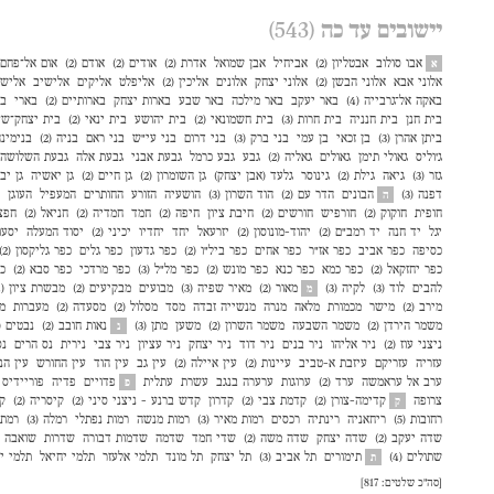
יישובים עד כה
(543)
אבו סולוב
אבטליון (2)
אביחיל
אבן שמואל
אדרת (2)
אודים (2)
אודם (2)
אום אל־פחם (3
א
אלוני אבא
אלוני הבשן (2)
אלוני יצחק
אלונים
אליכין (2)
אליפלט
אליקים
אלישיב
אליש
באקה אל־גרבייה (4)
באר יעקב
באר מילכה
באר שבע
בארות יצחק
בארותיים (2)
בארי
בו
בית חנן
בית חנניה
בית חרות (3)
בית חשמונאי (2)
בית יהושע
בית ינאי (2)
בית יצחק־שע
ביתן אהרן (3)
בן זכאי
בן עמי
בני ברק (3)
בני דרום
בני עי״ש
בני ראם
בניה (2)
בנימינ
ג׳וליס
גאולי תימן
גאולים
גאליה (2)
גבע
גבע כרמל
גבעת אבני
גבעת אלה
גבעת השלושה
גזר (3)
גיאה
גילת (2)
גינוסר
גלעד (אבן יצחק)
גן השומרון (2)
גן חיים (2)
גן יאשיה
גן יב
דפנה (3)
הבונים
הדר עם (2)
הוד השרון (3)
הושעיה
הזורע
החותרים
המעפיל
העוגן
ה
חופית
חוקוק (2)
חורפיש
חורשים (2)
חיבת ציון
חיפה (2)
חמד
חמדיה (2)
חניאל (2)
חפצ
יגל
יד חנה
יד רמב״ם (2)
יהוד-מונוסון (2)
יזרעאל
יחד
יחדיו
יכיני (2)
יסוד המעלה
יסעור
כסיפה
כפר אביב
כפר אז"ר
כפר אחים
כפר ביל"ו (2)
כפר גדעון
כפר גלים
כפר גליקסון (2)
כפר יחזקאל (2)
כפר כמא
כפר כנא
כפר מונש (2)
כפר מל״ל (3)
כפר מרדכי
כפר סבא (2)
כפ
להבים
לוד (3)
לקיה (3)
מאור (2)
מאיר שפיה (3)
מבועים
מבקיעים (2)
מבשרת ציון (4)
מ
מירב (2)
מישר
מכמורת
מלאה
מנרה
מנשייה זבדה
מסד
מסלול (2)
מסעדה (2)
מעברות
מע
משמר הירדן (2)
משמר השבעה
משמר השרון (2)
משען
מתן (3)
נאות חובב (2)
נבטים (2)
נ
ניצני עוז (2)
ניר אליהו
ניר בנים
ניר דוד
ניר יצחק
ניר עציון
ניר צבי
נירית
נס הרים
נס
עזריה
עזריקם
עיזבת א-טביב
עיינות (2)
עין איילה (2)
עין גב
עין הוד
עין החורש
עין הנ
ערב אל עראמשה
ערד (2)
ערוגות
ערערה בנגב
עשרת
עתלית
פדויים
פדיה
פוריידיס
פ
צרופה
קדימה-צורן (2)
קדמת צבי (2)
קדרון
קדש ברנע - ניצני סיני (2)
קיסריה (2)
ק
ק
רחובות (5)
ריחאניה
רינתיה
רכסים
רמות מאיר (3)
רמות מנשה
רמות נפתלי
רמלה (3)
רמת 
שדה יעקב (2)
שדה יצחק
שדה משה (2)
שדי חמד
שדמה
שדמות דבורה
שדרות
שואבה
שתולים (4)
תימורים
תל אביב (3)
תל יצחק
תל מונד
תלמי אלעזר
תלמי יחיאל
תלמי י
ת
[סה״כ שלטים: 817]