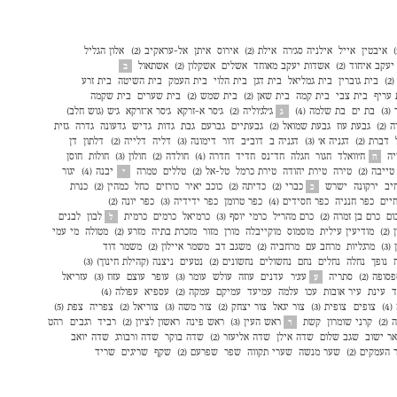
איבטין
אייל
אילניה סג׳רה
אילת (2)
אירוס
איתן
אל-עראקיב (2)
אלון הגליל
עקב איחוד (2)
אשדות יעקב מאוחד
אשלים
אשקלון (2)
אשתאול
ב
)
בית גוברין
בית גמליאל
בית דגן
בית הלוי
בית העמק
בית השיטה
בית זרע
 עריף
בית צבי
בית קמה
בית שאן (2)
בית שמש (2)
בית שערים
בית שקמה
3)
בת ים
בת שלמה (4)
ג'לג'וליה (2)
ג'סר א-זרקא
ג'סר א־זרקא
ג'ש (גוש חלב)
ג
(2)
גבעת עוז
גבעת שמואל (2)
גבעתיים
גברעם
גבת
גדות
גדיש
גדעונה
גדרה
גזית
דברת (2)
דגניה א׳ (3)
דגניה ב
דוב"ב
דור
דימונה (3)
דליה
דלייה (2)
דלתון
דן
יה
ח'וואלד
חגור
חגלה
חד־נס
חדיד
חדרה (4)
חולדה (2)
חולון (3)
חולות
חוסן
ח
טייבה (2)
טירה
טירת יהודה
טירת כרמל
טל-אל (2)
טללים
טמרה
יבנה (4)
יגור
י
יב
ירקונה
ישרש
כברי (2)
כדיתה (2)
כוכב יאיר
כורזים
כחל
כמהין (2)
כנרת
כ
יים
כפר חנניה
כפר חסידים (4)
כפר טרומן
כפר ידידיה (3)
כפר יונה (2)
ום
כרם בן זמרה (2)
כרם מהר"ל
כרמי יוסף (3)
כרמיאל
כרמים
כרמית
לבון
לבנים
ל
2)
מודיעין עילית
מוסמוס
מוקייבלה
מורן
מזור
מזכרת בתיה
מזרע (2)
מטולה
מי עמי
3)
מרגליות
מרחב עם
מרחביה (2)
משגב דב
משמר איילון (2)
משמר דוד
נופך
נחלה
נחלים
נחם
נחשולים
נחשונים (2)
נטעים
ניצנה (קהילת חינוך) (3)
סופה (2)
סתריה
ע'ג'ר
עדנים
עוזה
עולש
עומר (3)
עופר
עוצם
עזוז (3)
עזריאל
ע
ד
עינת
עיר אובות
עכו
עלמה
עמיעד
עמיקם
עמקה (2)
עספיא
עפולה (4)
4)
צופים
צופית (3)
צור יגאל
צור יצחק (2)
צור משה (3)
צוריאל (2)
צפריה
צפת (5)
(2)
קרני שומרון
קשת
ראש העין (3)
ראש פינה
ראשון לציון (2)
רביד
רגבים
רהט
ר
ר ישוב
שגב שלום
שדה אילן
שדה אליעזר (2)
שדה בוקר
שדה ורבורג
שדה יואב
העמקים (2)
שער מנשה
שערי תקווה
שפר
שפרעם (2)
שקף
שריגים
שריד