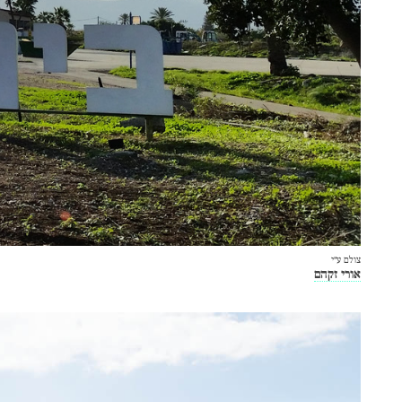
צולם ע״י
אורי זקהם