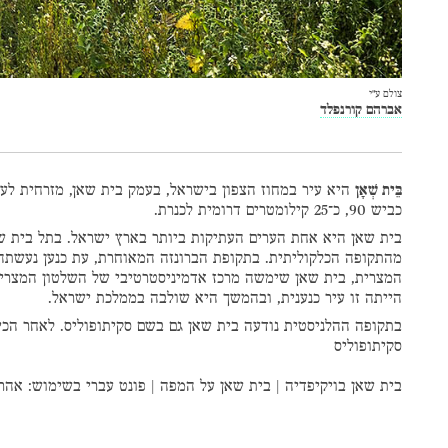
צולם ע״י
אברהם קורנפלד
בֵּית שְׁאָן
היא עיר במחוז הצפון בישראל, בעמק בית שאן, מזרחית לע
כביש 90, כ־25 קילומטרים דרומית לכנרת.
בית שאן היא אחת הערים העתיקות ביותר בארץ ישראל. בתל בית ש
מהתקופה הכלקוליתית. בתקופת הברונזה המאוחרת, עת כנען נעשת
המצרית, בית שאן שימשה מרכז אדמיניסטרטיבי של השלטון המצרי.
הייתה זו עיר כנענית, ובהמשך היא שולבה בממלכת ישראל.
בתקופה ההלניסטית נודעה בית שאן גם בשם סקיתופוליס. לאחר הכי
סקיתופוליס
בית שאן בויקיפדיה
|
בית שאן על המפה
|
פונט עברי
בשימוש:
אהרו