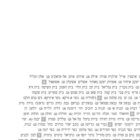
איבטין
אייל
אילניה סג׳רה
אילת (2)
אירוס
איתן
אל-עראקיב (2)
אלון הגליל
עקב איחוד (2)
אשדות יעקב מאוחד
אשלים
אשקלון (2)
אשתאול
ב
)
בית גוברין
בית גמליאל
בית דגן
בית הלוי
בית העמק
בית השיטה
בית זרע
 עריף
בית צבי
בית קמה
בית שאן (2)
בית שמש (2)
בית שערים
בית שקמה
3)
בת ים
בת שלמה (4)
ג'לג'וליה (2)
ג'סר א-זרקא
ג'סר א־זרקא
ג'ש (גוש חלב)
ג
(2)
גבעת עוז
גבעת שמואל (2)
גבעתיים
גברעם
גבת
גדות
גדיש
גדעונה
גדרה
גזית
דברת (2)
דגניה א׳ (3)
דגניה ב
דוב"ב
דור
דימונה (3)
דליה
דלייה (2)
דלתון
דן
יה
ח'וואלד
חגור
חגלה
חד־נס
חדיד
חדרה (4)
חולדה (2)
חולון (3)
חולות
חוסן
ח
טייבה (2)
טירה
טירת יהודה
טירת כרמל
טל-אל (2)
טללים
טמרה
יבנה (4)
יגור
י
יב
ירקונה
ישרש
כברי (2)
כדיתה (2)
כוכב יאיר
כורזים
כחל
כמהין (2)
כנרת
כ
יים
כפר חנניה
כפר חסידים (4)
כפר טרומן
כפר ידידיה (3)
כפר יונה (2)
ום
כרם בן זמרה (2)
כרם מהר"ל
כרמי יוסף (3)
כרמיאל
כרמים
כרמית
לבון
לבנים
ל