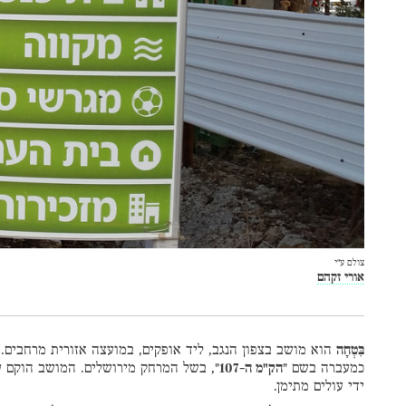
צולם ע״י
אורי זקהם
בִּטְחָה
כמעברה בשם "
הק"מ ה-107
", בשל המרחק מירושלים. המושב הוקם 
ידי עולים מתימן.