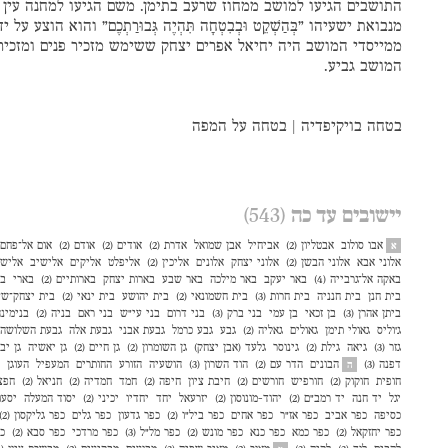
התושבים הגיעו למושב ממחוז שרעב בתימן. משם הגיעו למחנה עין 
מנבואת ישעיהו
”בְּהַשְׁקֵט וּבְבִטְחָה תִּהְיֶה גְּבוּרַתְכֶם”
והוא הוצע על ידי
ממייסדי המושב היה יחיאל אפרים יצחק ששימש מזכיר פנים ומזכיר 
המושב גביע.
בטחה בויקיפדיה
|
בטחה על המפה
יישובים עד כה
(543)
אבו סולוב
אבטליון (2)
אביחיל
אבן שמואל
אדרת (2)
אודים (2)
אודם (2)
אום אל־פחם (3
א
אלוני אבא
אלוני הבשן (2)
אלוני יצחק
אלונים
אליכין (2)
אליפלט
אליקים
אלישיב
אליש
באקה אל־גרבייה (4)
באר יעקב
באר מילכה
באר שבע
בארות יצחק
בארותיים (2)
בארי
בו
בית חנן
בית חנניה
בית חרות (3)
בית חשמונאי (2)
בית יהושע
בית ינאי (2)
בית יצחק־שע
ביתן אהרן (3)
בן זכאי
בן עמי
בני ברק (3)
בני דרום
בני עי״ש
בני ראם
בניה (2)
בנימינ
ג׳וליס
גאולי תימן
גאולים
גאליה (2)
גבע
גבע כרמל
גבעת אבני
גבעת אלה
גבעת השלושה
גזר (3)
גיאה
גילת (2)
גינוסר
גלעד (אבן יצחק)
גן השומרון (2)
גן חיים (2)
גן יאשיה
גן יב
דפנה (3)
הבונים
הדר עם (2)
הוד השרון (3)
הושעיה
הזורע
החותרים
המעפיל
העוגן
ה
חופית
חוקוק (2)
חורפיש
חורשים (2)
חיבת ציון
חיפה (2)
חמד
חמדיה (2)
חניאל (2)
חפצ
יגל
יד חנה
יד רמב״ם (2)
יהוד-מונוסון (2)
יזרעאל
יחד
יחדיו
יכיני (2)
יסוד המעלה
יסעור
כסיפה
כפר אביב
כפר אז"ר
כפר אחים
כפר ביל"ו (2)
כפר גדעון
כפר גלים
כפר גליקסון (2)
כפר יחזקאל (2)
כפר כמא
כפר כנא
כפר מונש (2)
כפר מל״ל (3)
כפר מרדכי
כפר סבא (2)
כפ