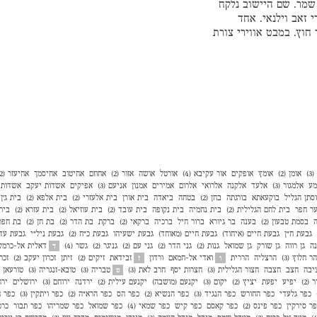
שמר. שם היישוב נלקח
 זאב וילנאי. אחד
חוץ. במבט אווירי צורת
)
אומן (2)
אומץ
אופקים
אור עקיבא (4)
אורטל
אושה
אזור (2)
אחוזם
אחיטוב
אחיסמך
אחיעזר (2)
מע
אלמגור (3)
אלעד
אלקנה
אלרואי
אלרום
אמירים
אמנון
אניעם (3)
אפיקים
אשדות יעקב
אשדות י
סתן הגליל
בוקעאתא
בורגתה
בחן (2)
בטחה
ביאדה
בית אורן
בית אלעזרי (2)
בית אלפא (2)
בית ג'ן (2
ר חפר
בית לחם הגלילית (2)
בית נחמיה
בית נקופה
בית עובד (2)
בית עוזיאל (2)
בית עזרא (2)
בית
ה
בסמת טבעון (2)
בענה
בר גיורא
ברור חיל
ברכיה
ברקאי (2)
ברקת
בת הדר (2)
בת חן (2)
בת חפר (
גבעת ח"ן
גבעת חיים (איחוד)
גבעת חיים (מאוחד)
גבעת ישעיהו
גבעת כ"ח (2)
גבעת ניל"י
גבעת עדה 
נה
גן רווה
גן שורק
גן שמואל
גנות (2)
גני הדר (2)
גני עם (2)
גניגר (2)
גשר (4)
דאלית אל-כרמל
ד
הר חלוץ (3)
הרצליה
הררית
ואדי אל-חמאם
ורדון
זבידאת
זיקים (2)
זיתן
זכרון יעקב (2)
זכר
ו
ז
יבה
חצב
חצבה
חצור הגלילית (3)
חצרות יסף
חרב לאת (3)
טבריה (3)
טובא-זנגריה (3)
טורעאן
ט
 (2)
יפיע
יפעת
יציץ (2)
יקום (3)
יקנעם (מושבה)
יקנעם עילית (2)
ירדנה
ירוחם (3)
ירושלים
ירח
כפר גלעדי
כפר החורש
כפר הנגיד (3)
כפר הנשיא (2)
כפר הס
כפר הרא"ה (2)
כפר ויתקין (3)
כפר ח
ר סירקין
כפר פינס (2)
כפר קאסם
כפר קיש
כפר שמאי (4)
כפר שמואל
כפר שמריהו
כפר תבור
כרכ