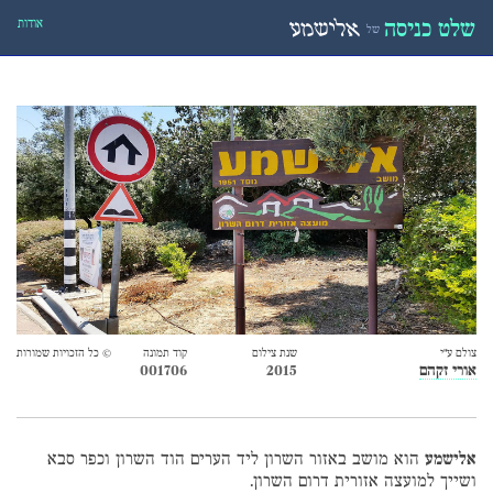
אודות
שלט כניסה
אלישמע
של
צולם ע״י
שנת צילום
קוד תמונה
© כל הזכויות שמורות
אורי זקהם
2015
001706
אלישמע
הוא מושב באזור השרון ליד הערים הוד השרון וכפר סבא
ושייך למועצה אזורית דרום השרון.