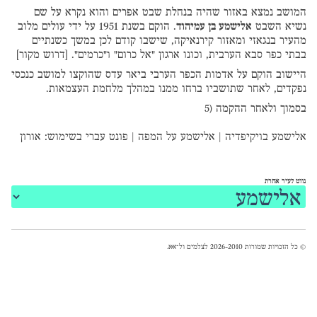
המושב נמצא באזור שהיה בנחלת שבט אפרים והוא נקרא על שם
נשיא השבט
אלישמע בן עמיהוד
. הוקם בשנת 1951 על ידי עולים מלוב
מהעיר בנגאזי ומאזור קירנאיקה, שישבו קודם לכן במשך כשנתיים
בבתי כפר סבא הערבית, וכונו ארגון "אל כרום" ו"כרמים".
[
דרוש מקור]
היישוב הוקם על אדמות הכפר הערבי ביאר עדס שהוקצו למושב כנכסי
נפקדים, לאחר שתושביו ברחו ממנו במהלך מלחמת העצמאות.
בסמוך ולאחר ההקמה (5
אלישמע בויקיפדיה
|
אלישמע על המפה
|
פונט עברי
בשימוש:
אורון
נווט לעיר אחרת
© כל הזכויות שמורות 2026-2010 לצלמים ול־
אאא
.