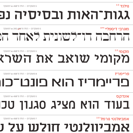
3.0
נוילנד
‫5 משקלים —
החל מ־
450
₪
למשקל
גגות־האות ובסיסיה נפ
חדש
מוגרבי דיספליי
‫5 משקלים —
החל מ־
450
292
₪
למשקל
הרחבה דו־לשונית לאחד הפונטים האהובים בספריית אאא. המשפ
2.0
מקומי
‫5 משקלים —
החל מ־
450
₪
למשקל
מקומי שואב את השראתו
פריימריז
‫8 משקלים —
החל מ־
450
₪
למשקל
פריימריז הוא פונט־כותרת 
אינדקס
‫5 משקלים —
החל מ־
450
₪
למשקל
בעוד הוא מציג סגנון טכנולו
2.0
אמביוולנטי נורמל
‫7 משקלים —
החל מ־
450
₪
למשקל
אמביוולנטי חולש על שנ