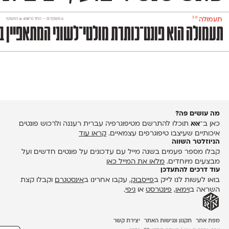
3.0
תעמולה
‫6 משקלים —
החל מ־
450
₪
למשקל
תעמולה הוא פונט־כותרת מולטי־לשוני המתאפיין במ
מה עושים פה?
כאן ב־
אאא
תוכלו להתרשם מטיפוגרפיה עברית רעננה ולרכוש פונטים
איכותיים שעיצבו טיפוגרפים עצמאיים.
קראו עוד
הניוזלטר השווה
קבלו מספר פעמים בשנה מייל עם עדכונים על פונטים חדשים ועל
מבצעים מיוחדים.
מלאו את המייל כאן
עוד דרכים להתעדכן
בואו לעשות לנו לייק ב
פייסבוק
, עקבו אחרינו ב
אינסטגרם
וקבלו קצת
השראה ב
וימאו
,
פינטרסט
או
גיפי
.
מפת אתר
תקנון ונגישות האתר
יצירת קשר