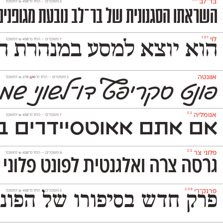
בר־לב
‫6 משקלים —
החל מ־
450
₪
למשקל
השראתו הסגנונית של בר־לב נובעת מגופנים ישראליים שהיו פופולריים בעולמות הפרסום והעיתונות בש
1.0.1
לוי
‫7 משקלים —
החל מ־
450
₪
למשקל
הוא יוצא למסע במנהרת הז
אוונטה
‫5 משקלים —
החל מ־
450
270
₪
למשקל
פונט סקריפ
ט
דו־לשוני שמ
2.2
אנומליה
‫7 משקלים —
החל מ־
450
₪
למשקל
אם אתם אאוטסיידרים בנ
2.0
פלוני צר
‫8 משקלים —
החל מ־
450
₪
למשקל
גרסה צרה ואלגנטית לפונט פלוני 
2.0.8
פרנק־רי
‫6 משקלים —
החל מ־
450
₪
למשקל
פרק חדש בסיפורו של הפונט העברי שעיצב באופן משמעותי את