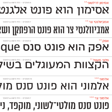
3.0
אסימון דו־לשוני
‫8 משקלים —
החל מ־
450
₪
למשקל
אסימון הוא פונט אלגנט
2.0
אמביוולנטי צר
‫7 משקלים —
החל מ־
450
₪
למשקל
אמביוולנטי צר הוא פונט הרפתקן ושאפ
2.0
אפק
‫8 משקלים —
החל מ־
450
₪
למשקל
אפק הוא פונט סנס Grotesque דו־לשוני בסיסי, נעים וניטרלי שלא ישתלט על העיצוב שתרקחו בעזרתו. הוא משמש גם לטקסט־רץ (גם בגדלים קטנים מאד) וגם לכותרות ויפתור לכם בעיות עיצוביות בלי למצמץ. אפק כולל 8 משקלים
1.1
פלוני מעוגל
‫6 משקלים —
החל מ־
450
₪
למשקל
הקצוות המעוגלים בשילו
5.0.2
אלמוני
‫10 משקלים —
החל מ־
650
₪
למשקל
אלמוני הוא פונט סנס מו
5.0.2
אלמוני צר
‫7 משקלים —
החל מ־
650
₪
למשקל
פונט סנס מולטי־לשוני, מוקפד, ניטרלי ומאד פופולרי המכיל 1,151 תווים ותומך באנגלית, רוסית ובעוד 230