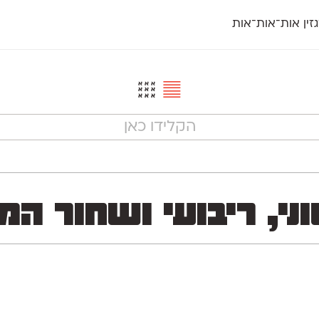
זין אות־אות־אות
חדש
חדש
יי
פלוני
קארמה
חדש
ט
פלוני יד
קדם סנס
פלוני מעוגל
קדם סריף
פונ
גל
פלוני צר
קרוואן
בואו 
מטרי
פעמון
שלוק
הפ
פריימריז
תעמולה
פרנק־רי
פרנק־רי צר
וני, ריבועי ושחור 