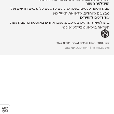
הניוזלטר השווה
קבלו מספר פעמים בשנה מייל עם עדכונים על פונטים חדשים ועל
מבצעים מיוחדים.
מלאו את המייל כאן
עוד דרכים להתעדכן
בואו לעשות לנו לייק ב
פייסבוק
, עקבו אחרינו ב
אינסטגרם
וקבלו קצת
השראה ב
וימאו
,
פינטרסט
או
גיפי
.
מפת אתר
תקנון ונגישות האתר
יצירת קשר
2026-2011 © אאא
| האתר סולק:
⚥︎