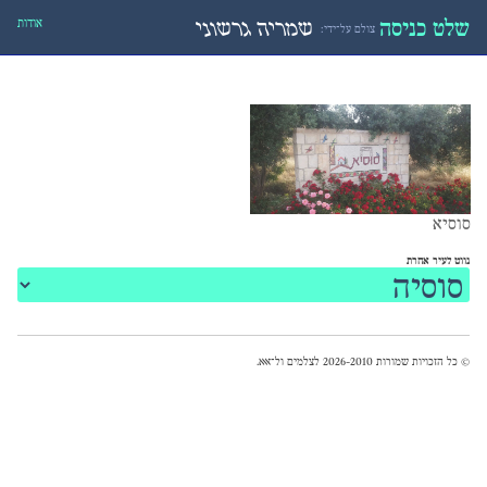
אודות
שלט כניסה
שמריה גרשוני
צולם על־ידי:
סוסיא
נווט לעיר אחרת
© כל הזכויות שמורות 2026-2010 לצלמים ול־
אאא
.