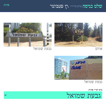
אודות
שלט כניסה
רן שנברגר
צולם על־ידי:
אודם
גבעת שמואל
גבעת שמואל
נווט לעיר אחרת