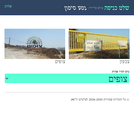
אודות
שלט כניסה
נטע סיטון
צולם על־ידי:
צבעון
צופים
נווט לעיר אחרת
© כל הזכויות שמורות 2026-2010 לצלמים ול־
אאא
.