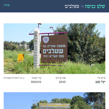
אודות
שלט כניסה
שעלבים
של
צולם ע״י
שנת צילום
קוד תמונה
© כל הזכויות שמורות
יעל שגב
2015
002184