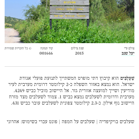
צולם ע״י
שנת צילום
קוד תמונה
© כל הזכויות שמורות
יעל שגב
2015
001646
שַׁעַלְבִּים
הוא קיבוץ דתי מופרט המשתייך לתנועת פועלי אגודת
ישראל. הוא נמצא באזור השפלה כ-2 קילומטר דרומית מערבית לעיר
מודיעין ושייך למועצה אזורית גזר. אל היישוב מוביל כביש 4249.
מערבית ודרומית לשעלבים נמצא כביש 1. צמוד לשעלבים מצד מזרח
היישוב נוף אילון. כ-2.3 קילומטר צפונית לשעלבים עובר כביש 431.
שעלבים בויקיפדיה
|
שעלבים על המפה
|
פונט עברי
בשימוש:
אהרוני