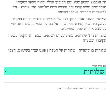
הר הגלבוע ומכאן שמו. שם הקיבוץ סמלי ולקוח מספר ישעיהו
"שְׁלֻחוֹתֶיהָ נִטְּשׁוּ עָבְרוּ יָם". פירוש השם שלוחות הוא ענפים - זכר
למשפחות החברים שנספו בשואה.
היישוב מהווה אחד מתוך רצף של ארבעה קיבוצים דתיים סמוכים
בעמק בית שאן (טירת צבי, שדה אליהו, עין הנצי"ב, שלוחות). שייך
למועצה אזורית עמק המעיינות.
שלוחות נותן שירותים מוניציפליים לשלפים, שכונה שהוקמה בשטח
הקיבוץ ובשטחו
שלוחות בויקיפדיה
|
שלוחות על המפה
|
פונט עברי
בשימוש:
הצבי
נווט לעיר אחרת
© כל הזכויות שמורות 2026-2010 לצלמים ול־
אאא
.