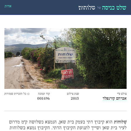
אודות
שלט כניסה
שלוחות
של
צולם ע״י
שנת צילום
קוד תמונה
© כל הזכויות שמורות
אברהם קורנפלד
2015
001496
שְׁלוּחוֹת
הוא קיבוץ דתי בעמק בית שאן, הנמצא כשלושה ק"מ מדרום
לעיר בית שאן ושייך לתנועת הקיבוץ הדתי. הקיבוץ נמצא בשלוחות