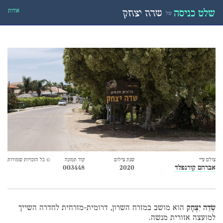
אודות
שלט כניסה
שדה יצחק
של
צולם ע״י
שנת צילום
קוד תמונה
© כל הזכויות שמורות
אברהם קורנפלד
2020
003448
שְׂדֵה יִצְחָק
הוא מושב במזרח השרון, דרומית-מזרחית לחדרה השייך
למועצה אזורית מנשה.