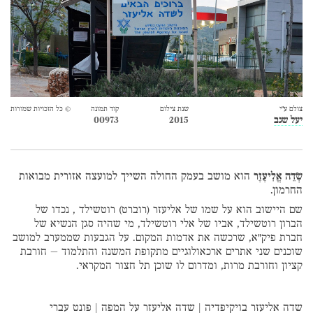
צולם ע״י
שנת צילום
קוד תמונה
© כל הזכויות שמורות
יעל שגב
2015
00973
שְׂדֵה אֱלִיעֶזֶר
הוא מושב בעמק החולה השייך למועצה אזורית מבואות
החרמון.
שם היישוב הוא על שמו של אליעזר (רוברט) רוטשילד , נכדו של
הברון רוטשילד, אביו של אלי רוטשילד, מי שהיה סגן הנשיא של
חברת פיק"א, שרכשה את אדמות המקום. על הגבעות שממערב למושב
שוכנים שני אתרים ארכאולוגיים מתקופת המשנה והתלמוד – חורבת
קציון וחורבת מרות, ומדרום לו שוכן תל חצור המקראי.
שדה אליעזר בויקיפדיה
|
שדה אליעזר על המפה
|
פונט עברי