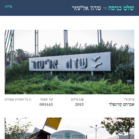
אודות
שלט כניסה
שדה אליעזר
של
צולם ע״י
שנת צילום
קוד תמונה
© כל הזכויות שמורות
אברהם קורנפלד
2015
001443