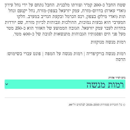
שטח החבל כ-200 קמ"ר וצורתו מלבנית. החבל נתחם על ידי נחל עירון
(ואדי עארה) בדרום-מזרח, עמק יזרעאל בצפון-מזרח, נחל יקנעם ונחל
תות (ואדי מילק) בצפון, רכס הכרמל ובקעת הנדיב במערב. חלקו
המערבי הוא גבעות נמוכות, ההולכות וגבוהות לכיוון מזרח, שם יורדות
בחדות לעבר עמק יזרעאל. הגובה הממוצע של האזור הוא כ-250 מטר
מעל פני הים ופסגותיו הגבוהות מתנשאות לגובה של כ-400 מטר.
רמות מנשה מנוקזות
רמות מנשה בויקיפדיה
|
רמות מנשה על המפה
|
פונט עברי
בשימוש:
הדסה
נווט לעיר אחרת
© כל הזכויות שמורות 2026-2010 לצלמים ול־
אאא
.