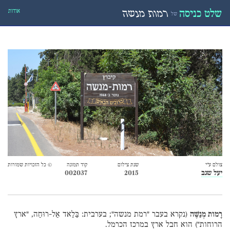
אודות
שלט כניסה
רמות מנשה
של
צולם ע״י
שנת צילום
קוד תמונה
© כל הזכויות שמורות
יעל שגב
2015
002037
רָמות מְנַשֶּׁה
(נקרא בעבר "רמת מנשה"; בערבית: בַּלַאד אַל-רוּחַה, "ארץ
הרוחות") הוא חבל ארץ במרכז הכרמל.