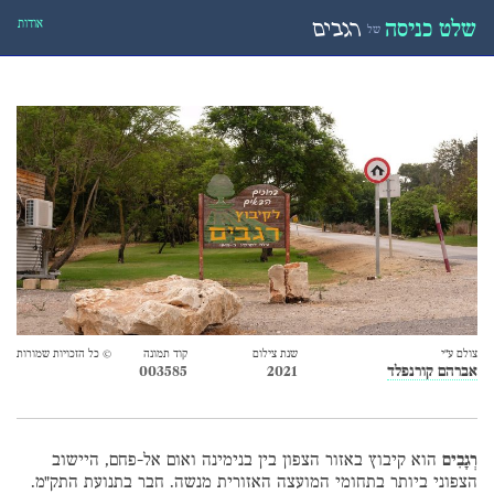
אודות
שלט כניסה
רגבים
של
צולם ע״י
שנת צילום
קוד תמונה
© כל הזכויות שמורות
אברהם קורנפלד
2021
003585
רְגָבִים
הוא קיבוץ באזור הצפון בין בנימינה ואום אל-פחם, היישוב
הצפוני ביותר בתחומי המועצה האזורית מנשה. חבר בתנועת התק"מ.