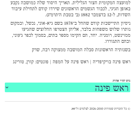
למועצה המקומית חצור הגלילית. תאריך היסוד שלה כמושבה נקבע
באופן חגיגי, לכבוד הגשמים הראשונים שירדו קודם לתחילת עיבוד
השדות, ל-12 בדצמבר 1882 (ב' בטבת ה'תרמ"ג).
ניסיון התיישבות קודם שהחל ב־1878 בשם גיא-אוני, נכשל, ובמקום
נותרו שלוש משפחות בלבד, אליהן הצטרפו החלוצים שהגיעו
ממוינשט, רומניה. יחד, הם הקימו מספר בתים, בסמוך לכפר ג'עוני,
ובהם התגוררו.
בשנותיה הראשונות סבלה המושבה ממצוקה רבה, שרק
ראש פינה בויקיפדיה
|
ראש פינה על המפה
|
פונטים
:
קורן
,
טורינג
נווט לעיר אחרת
© כל הזכויות שמורות 2026-2010 לצלמים ול־
אאא
.