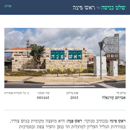
אודות
שלט כניסה
ראש פינה
של
צולם ע״י
שנת צילום
קוד תמונה
© כל הזכויות שמורות
אברהם קורנפלד
2015
001465
ראש פינה
(בכתיב מנוקד:
רֹאשׁ פִּנָּה
) היא מועצה מקומית בגוש צח"ר,
במורדות הגליל העליון למרגלות הר כנען והעיר צפת ובסמיכות