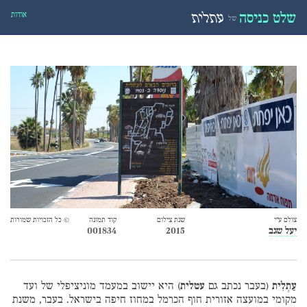
אודות
שלט כניסה
עתלית
של
צולם ע״י
שנת צילום
קוד תמונה
© כל הזכויות שמורות
יעל שגב
2015
001834
עַתְלִית
(בעבר נכתב גם
עטלית
) היא יישוב במעמד מוניציפלי של ועד
מקומי במועצה אזורית חוף הכרמל במחוז חיפה בישראל. בעבר, משנת