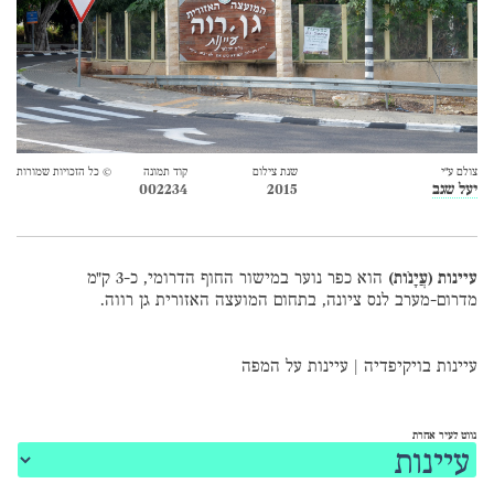
צולם ע״י
שנת צילום
קוד תמונה
© כל הזכויות שמורות
יעל שגב
2015
002234
עיינות (עֲיָנֹות)
הוא כפר נוער במישור החוף הדרומי, כ-3 ק"מ
מדרום-מערב לנס ציונה, בתחום המועצה האזורית גן רווה.
עיינות בויקיפדיה
|
עיינות על המפה
נווט לעיר אחרת