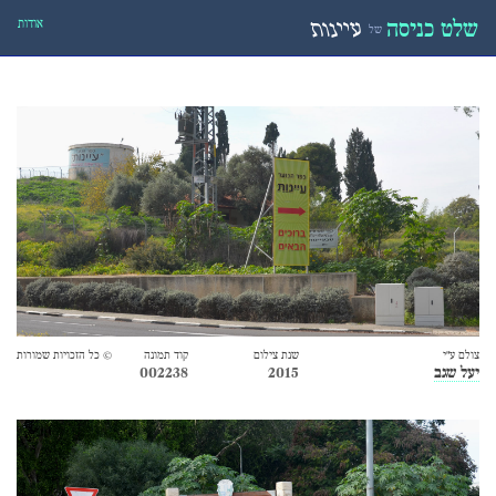
אודות
שלט כניסה
עיינות
של
צולם ע״י
שנת צילום
קוד תמונה
© כל הזכויות שמורות
יעל שגב
2015
002238