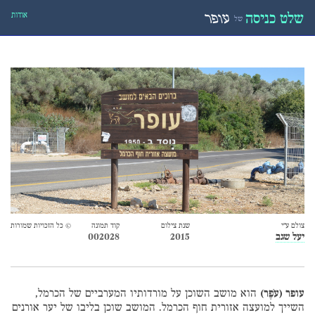
אודות
שלט כניסה
עופר
של
צולם ע״י
שנת צילום
קוד תמונה
© כל הזכויות שמורות
יעל שגב
2015
002028
עופר (עֹפֶר)
הוא מושב השוכן על מורדותיו המערביים של הכרמל,
השייך למועצה אזורית חוף הכרמל. המושב שוכן בליבו של יער אורנים