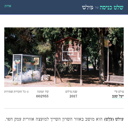
אודות
שלט כניסה
עולש
של
צולם ע״י
שנת צילום
קוד תמונה
© כל הזכויות שמורות
יעל שגב
2017
002955
עולש (עֹלֵש)
הוא מושב באזור השרון השייך למועצה אזורית עמק חפר.