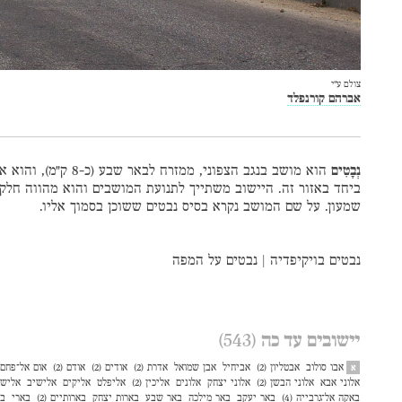
צולם ע״י
אברהם קורנפלד
נְבָטִים
ביחד באזור זה. היישוב משתייך לתנועת המושבים והוא מהווה חלק 
שמעון. על שם המושב נקרא בסיס נבטים ששוכן בסמוך אליו.
נבטים בויקיפדיה
|
נבטים על המפה
יישובים עד כה
(543)
אבו סולוב
אבטליון (2)
אביחיל
אבן שמואל
אדרת (2)
אודים (2)
אודם (2)
אום אל־פחם (3
א
אלוני אבא
אלוני הבשן (2)
אלוני יצחק
אלונים
אליכין (2)
אליפלט
אליקים
אלישיב
אליש
באקה אל־גרבייה (4)
באר יעקב
באר מילכה
באר שבע
בארות יצחק
בארותיים (2)
בארי
בו