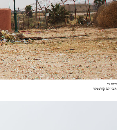
צולם ע״י
אברהם קורנפלד