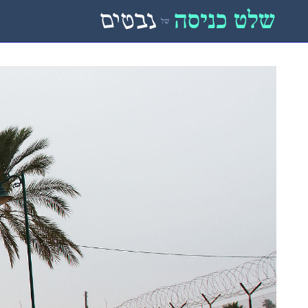
שלט כניסה
נבטים
של