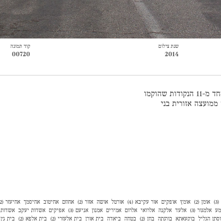
שנת צילום
קוד תמונה
00720
2014
הוא מושב בנגב הצפוני, ממזרח לבאר שבע (כ-8 ק"מ), והוא אחד מ-11 הנקודות שהוקמו
ממועצה אזורית בני
)
אומן (2)
אומץ
אופקים
אור עקיבא (4)
אורטל
אושה
אזור (2)
אחוזם
אחיטוב
אחיסמך
אחיעזר (2)
מע
אלמגור (3)
אלעד
אלקנה
אלרואי
אלרום
אמירים
אמנון
אניעם (3)
אפיקים
אשדות יעקב
אשדות י
סתן הגליל
בוקעאתא
בורגתה
בחן (2)
בטחה
ביאדה
בית אורן
בית אלעזרי (2)
בית אלפא (2)
בית ג'ן (2