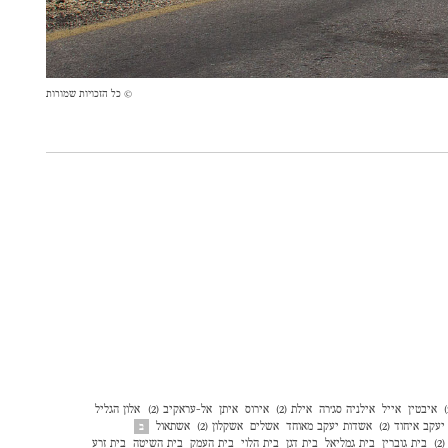
© כל הזכויות שמורות
איבטין
אייל
אילניה סג׳רה
אילת (2)
אירוס
איתן
אל-עראקיב (2)
אלון הגליל
עקב איחוד (2)
אשדות יעקב מאוחד
אשלים
אשקלון (2)
אשתאול
ב
)
בית גוברין
בית גמליאל
בית דגן
בית הלוי
בית העמק
בית השיטה
בית זרע