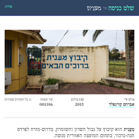
אודות
שלט כניסה
מענית
של
צולם ע״י
שנת צילום
קוד תמונה
© כל הזכויות שמורות
אברהם קורנפלד
2015
001386
מַעֲנִית
הוא קיבוץ על גבול השרון והשומרון, מדרום-מזרח לפרדס
חנה-כרכור, בתחום המועצה האזורית מנשה.