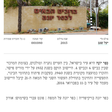
צולם ע״י
שנת צילום
קוד תמונה
© כל הזכויות שמורות
יעל שגב
2015
001080
כְּפַר יוֹנָה
היא עיר בישראל, בין הערים נתניה וטולכרם, בצומת המרכזי
שבין כביש 6 וכביש 4. היישוב הוקם בשנת 1932 על ידי מוריס פישר,
והוכרז כמועצה מקומית בשנת 1940. בעקבות פיתוח בתחומי הבינוי,
התעשייה והחינוך בתחילת העשור השני של המאה ה-21 קיבל היישוב
מעמד של עיר ב-11 בפברואר 2014.
כפר יונה בויקיפדיה
|
כפר יונה על המפה
|
פונט עברי
בשימוש:
אורון