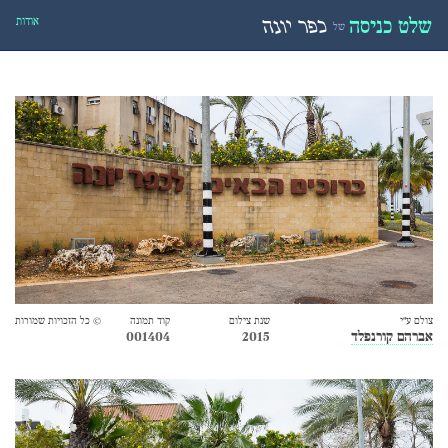
אודות
שלט כניסה
כפר יונה
של
צולם ע״י
שנת צילום
קוד תמונה
© כל הזכויות שמורות
אברהם קורנפלד
2015
001404