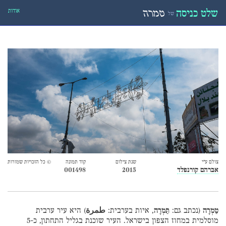
אודות
שלט כניסה
טמרה
של
צולם ע״י
שנת צילום
קוד תמונה
© כל הזכויות שמורות
אברהם קורנפלד
2015
001498
טַמְרָה
(נכתב גם:
תַּמְרָה
, איות בערבית:
طمرة
) היא עיר ערבית
מוסלמית במחוז הצפון בישראל. העיר שוכנת בגליל התחתון, כ-5