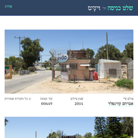
אודות
שלט כניסה
זיקים
של
צולם ע״י
שנת צילום
קוד תמונה
© כל הזכויות שמורות
אברהם קורנפלד
2014
00649