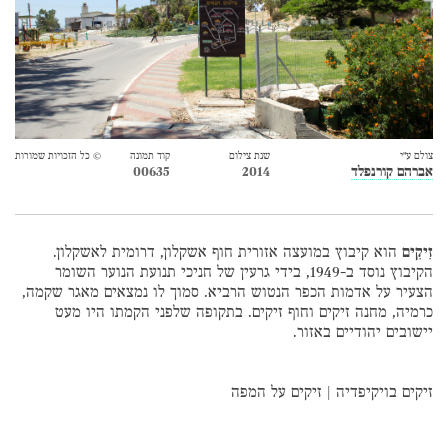
צולם ע״י
שנת צילום
קוד תמונה
© כל הזכויות שמורות
אברהם קורנפלד
2014
00635
זִיקִים
הוא קיבוץ במועצה אזורית חוף אשקלון, דרומית לאשקלון.
הקיבוץ נוסד ב-1949, בידי גרעין של חניכי תנועת הנוער השומר
הצעיר על אדמות הכפר הנטוש הרביא. סמוך לו נמצאים מאגר שקמה,
כרמיה, מחנה זיקים וחוף זיקים. בתקופה שלפני הקמתו היו מעט
יישובים יהודיים באזור.
זיקים בויקיפדיה
|
זיקים על המפה