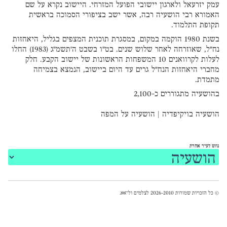
עמק יזרעאל ולארגון יישובי הפועל המזרחי. היישוב נקרא על שם
האמורא רבי הושעיה רבה, אשר ישב בציפורי הסמוכה בראשית
תקופת התלמוד.
בשנת 1980 הוקמה במקום, במסגרת תוכנית המצפים בגליל, היאחזות
נח"ל, שאוזרחה לאחר שלוש שנים. בט"ו בשבט ה'תשמ"ג (1983) החלו
לעלות לקרוואנים 10 המשפחות הראשונות של יישוב הקבע. חלק
מחברי היאחזות הנח"ל גרים עד היום ביישוב, הנמצא בצמיחה
מתמדת.
בהושעיה מתגוררים כ-2,100
הושעיה בויקיפדיה
|
הושעיה על המפה
נווט לעיר אחרת
© כל הזכויות שמורות 2026-2010 לצלמים ול־
אאא
.