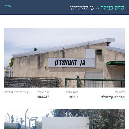
אודות
שלט כניסה
גן השומרון
של
צולם ע״י
שנת צילום
קוד תמונה
© כל הזכויות שמורות
אברהם קורנפלד
2020
003437