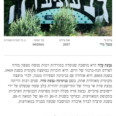
צולם ע״י
שנת צילום
קוד תמונה
© כל הזכויות שמורות
ענבל נורי
2017
002864
גִּבְעַת עָדָה
היא מושבה שנוסדה במורדות רמות מנשה מצפון מזרח
לפרדס חנה-כרכור של היום. היא הוכרזה כמועצה מקומית בשנת 1949.
בשנת 2003 היא אוחדה עם בנימינה הצעירה ממנה, לכדי מועצה
מקומית מאוחדת אחת, בשם
בנימינה-גבעת עדה
. שנים רבות הייתה
גבעת עדה אי בודד של התיישבות יהודית בלב שטח שנשלט על ידי
יישובים ערביים. גבעת עדה סבלה רבות מפרעות הכנופיות הערביות
בתקופת המאורעות, ובעיקר בשנות ה-20 וה-30 של המאה ה-20.
בשנת תרצ"ח לבדה איבדה המושבה שבעה מבניה במאורעות.