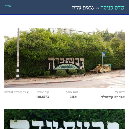
אודות
שלט כניסה
גבעת עדה
של
צולם ע״י
שנת צילום
קוד תמונה
© כל הזכויות שמורות
אברהם קורנפלד
2021
003573