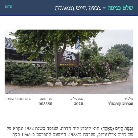
אודות
שלט כניסה
גבעת חיים (מאוחד)
של
צולם ע״י
שנת צילום
קוד תמונה
© כל הזכויות שמורות
אברהם קורנפלד
2020
003380
גִּבְעַת חַיִים (מְאֻחָד)
הוא קיבוץ ליד חדרה, שנוסד בשנת 1932 ונקרא על
שם חיים ארלוזורוב, שנרצח ב־1933. היישוב התפרסם ב-1945 בעת