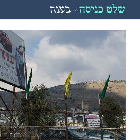
שלט כניסה
בענה
של