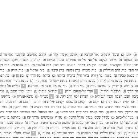
)
אומן (2)
אומץ
אופקים
אור עקיבא (4)
אורטל
אושה
אזור (2)
אחוזם
אחיטוב
אחיסמך
אחיעזר (2)
מע
אלמגור (3)
אלעד
אלקנה
אלרואי
אלרום
אמירים
אמנון
אניעם (3)
אפיקים
אשדות יעקב
אשדות י
סתן הגליל
בוקעאתא
בורגתה
בחן (2)
בטחה
ביאדה
בית אורן
בית אלעזרי (2)
בית אלפא (2)
בית ג'ן (2
ר חפר
בית לחם הגלילית (2)
בית נחמיה
בית נקופה
בית עובד (2)
בית עוזיאל (2)
בית עזרא (2)
בית
ה
בסמת טבעון (2)
בענה
בר גיורא
ברור חיל
ברכיה
ברקאי (2)
ברקת
בת הדר (2)
בת חן (2)
בת חפר (
גבעת ח"ן
גבעת חיים (איחוד)
גבעת חיים (מאוחד)
גבעת ישעיהו
גבעת כ"ח (2)
גבעת ניל"י
גבעת עדה 
נה
גן רווה
גן שורק
גן שמואל
גנות (2)
גני הדר (2)
גני עם (2)
גניגר (2)
גשר (4)
דאלית אל-כרמל
ד
הר חלוץ (3)
הרצליה
הררית
ואדי אל-חמאם
ורדון
זבידאת
זיקים (2)
זיתן
זכרון יעקב (2)
זכר
ו
ז
יבה
חצב
חצבה
חצור הגלילית (3)
חצרות יסף
חרב לאת (3)
טבריה (3)
טובא-זנגריה (3)
טורעאן
ט
 (2)
יפיע
יפעת
יציץ (2)
יקום (3)
יקנעם (מושבה)
יקנעם עילית (2)
ירדנה
ירוחם (3)
ירושלים
ירח
כפר גלעדי
כפר החורש
כפר הנגיד (3)
כפר הנשיא (2)
כפר הס
כפר הרא"ה (2)
כפר ויתקין (3)
כפר ח
ר סירקין
כפר פינס (2)
כפר קאסם
כפר קיש
כפר שמאי (4)
כפר שמואל
כפר שמריהו
כפר תבור
כרכ
מג'ד אל-כרום (2)
מג'דל שמס
מגדל
מגדל העמק (3)
מגידו
מגשימים
מדרך עוז (2)
מדרשת בן גוריון (
גן מיכאל (2)
מעונה (2)
מעיין צבי (2)
מעלה חן
מעלות תרשיחא
מענית
מצליח (2)
מצפה
מצפה רמון (
נהורה
נהלל
נהריה (3)
נוגה
נווה אור (3)
נווה אטי״ב
נווה ים (2)
נווה ימין (3)
נווה ירק
נווה מבטח
 ציונה (5)
נען
נצרת עילית
נתיב העשרה (2)
נתיב השיירה (2)
נתניה (2)
סאלם
סגולה
סוסיה
ספ
ס