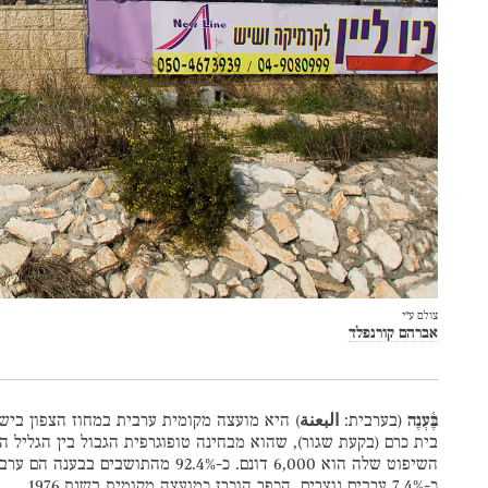
צולם ע״י
אברהם קורנפלד
בֶּ֫עְנֶה
(בערבית:
البعنة
) היא מועצה מקומית ערבית במחוז הצפון ביש
בית כרם (בקעת שגור), שהוא מבחינה טופוגרפית הגבול בין הגליל ה
השיפוט שלה הוא 6,000 דונם. כ-92.4% מהתושבי
כ-7.4% ערבים נוצרים. הכפר הוכרז כמועצה מקומית בשנת 1976.