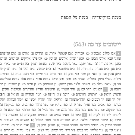
בענה בויקיפדיה
|
בענה על המפה
יישובים עד כה
(543)
אבו סולוב
אבטליון (2)
אביחיל
אבן שמואל
אדרת (2)
אודים (2)
אודם (2)
אום אל־פחם (3
א
אלוני אבא
אלוני הבשן (2)
אלוני יצחק
אלונים
אליכין (2)
אליפלט
אליקים
אלישיב
אליש
באקה אל־גרבייה (4)
באר יעקב
באר מילכה
באר שבע
בארות יצחק
בארותיים (2)
בארי
בו
בית חנן
בית חנניה
בית חרות (3)
בית חשמונאי (2)
בית יהושע
בית ינאי (2)
בית יצחק־שע
ביתן אהרן (3)
בן זכאי
בן עמי
בני ברק (3)
בני דרום
בני עי״ש
בני ראם
בניה (2)
בנימינ
ג׳וליס
גאולי תימן
גאולים
גאליה (2)
גבע
גבע כרמל
גבעת אבני
גבעת אלה
גבעת השלושה
גזר (3)
גיאה
גילת (2)
גינוסר
גלעד (אבן יצחק)
גן השומרון (2)
גן חיים (2)
גן יאשיה
גן יב
דפנה (3)
הבונים
הדר עם (2)
הוד השרון (3)
הושעיה
הזורע
החותרים
המעפיל
העוגן
ה
חופית
חוקוק (2)
חורפיש
חורשים (2)
חיבת ציון
חיפה (2)
חמד
חמדיה (2)
חניאל (2)
חפצ
יגל
יד חנה
יד רמב״ם (2)
יהוד-מונוסון (2)
יזרעאל
יחד
יחדיו
יכיני (2)
יסוד המעלה
יסעור
כסיפה
כפר אביב
כפר אז"ר
כפר אחים
כפר ביל"ו (2)
כפר גדעון
כפר גלים
כפר גליקסון (2)
כפר יחזקאל (2)
כפר כמא
כפר כנא
כפר מונש (2)
כפר מל״ל (3)
כפר מרדכי
כפר סבא (2)
כפ
להבים
לוד (3)
לקיה (3)
מאור (2)
מאיר שפיה (3)
מבועים
מבקיעים (2)
מבשרת ציון (4)
מ
מירב (2)
מישר
מכמורת
מלאה
מנרה
מנשייה זבדה
מסד
מסלול (2)
מסעדה (2)
מעברות
מע
משמר הירדן (2)
משמר השבעה
משמר השרון (2)
משען
מתן (3)
נאות חובב (2)
נבטים (2)
נ
ניצני עוז (2)
ניר אליהו
ניר בנים
ניר דוד
ניר יצחק
ניר עציון
ניר צבי
נירית
נס הרים
נס