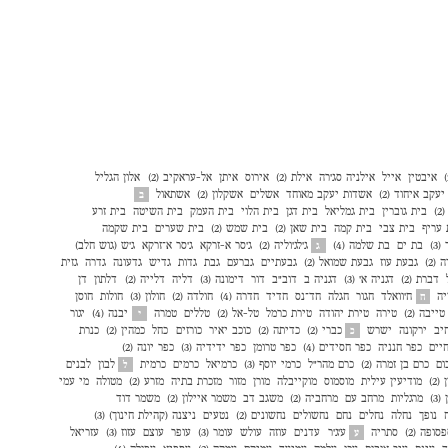
איבטין
אייל
אילניה סג׳רה
אילת (2)
אירוס
איתן
אל-עראקיב (2)
אלון הגליל
עקב איחוד (2)
אשדות יעקב מאוחד
אשלים
אשקלון (2)
אשתאול
ב
)
בית גוברין
בית גמליאל
בית דגן
בית הלוי
בית העמק
בית השיטה
בית זרע
 עריף
בית צבי
בית קמה
בית שאן (2)
בית שמש (2)
בית שערים
בית שקמה
3)
בת ים
בת שלמה (4)
ג'לג'וליה (2)
ג'סר א-זרקא
ג'סר א־זרקא
ג'ש (גוש חלב)
ג
(2)
גבעת עוז
גבעת שמואל (2)
גבעתיים
גברעם
גבת
גדות
גדיש
גדעונה
גדרה
גזית
דברת (2)
דגניה א׳ (3)
דגניה ב
דוב"ב
דור
דימונה (3)
דליה
דלייה (2)
דלתון
דן
יה
ח'וואלד
חגור
חגלה
חד־נס
חדיד
חדרה (4)
חולדה (2)
חולון (3)
חולות
חוסן
ח
טייבה (2)
טירה
טירת יהודה
טירת כרמל
טל-אל (2)
טללים
טמרה
יבנה (4)
יגור
י
יב
ירקונה
ישרש
כברי (2)
כדיתה (2)
כוכב יאיר
כורזים
כחל
כמהין (2)
כנרת
כ
יים
כפר חנניה
כפר חסידים (4)
כפר טרומן
כפר ידידיה (3)
כפר יונה (2)
ום
כרם בן זמרה (2)
כרם מהר"ל
כרמי יוסף (3)
כרמיאל
כרמים
כרמית
לבון
לבנים
ל
2)
מודיעין עילית
מוסמוס
מוקייבלה
מורן
מזור
מזכרת בתיה
מזרע (2)
מטולה
מי עמי
3)
מרגליות
מרחב עם
מרחביה (2)
משגב דב
משמר איילון (2)
משמר דוד
נופך
נחלה
נחלים
נחם
נחשולים
נחשונים (2)
נטעים
ניצנה (קהילת חינוך) (3)
סופה (2)
סתריה
ע'ג'ר
עדנים
עוזה
עולש
עומר (3)
עופר
עוצם
עזוז (3)
עזריאל
ע