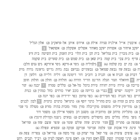
איבטין
אייל
אילניה סג׳רה
אילת (2)
אירוס
איתן
אל-עראקיב (2)
אלון הגליל
עקב איחוד (2)
אשדות יעקב מאוחד
אשלים
אשקלון (2)
אשתאול
ב
)
בית גוברין
בית גמליאל
בית דגן
בית הלוי
בית העמק
בית השיטה
בית זרע
 עריף
בית צבי
בית קמה
בית שאן (2)
בית שמש (2)
בית שערים
בית שקמה
3)
בת ים
בת שלמה (4)
ג'לג'וליה (2)
ג'סר א-זרקא
ג'סר א־זרקא
ג'ש (גוש חלב)
ג
(2)
גבעת עוז
גבעת שמואל (2)
גבעתיים
גברעם
גבת
גדות
גדיש
גדעונה
גדרה
גזית
דברת (2)
דגניה א׳ (3)
דגניה ב
דוב"ב
דור
דימונה (3)
דליה
דלייה (2)
דלתון
דן
יה
ח'וואלד
חגור
חגלה
חד־נס
חדיד
חדרה (4)
חולדה (2)
חולון (3)
חולות
חוסן
ח
טייבה (2)
טירה
טירת יהודה
טירת כרמל
טל-אל (2)
טללים
טמרה
יבנה (4)
יגור
י
יב
ירקונה
ישרש
כברי (2)
כדיתה (2)
כוכב יאיר
כורזים
כחל
כמהין (2)
כנרת
כ
יים
כפר חנניה
כפר חסידים (4)
כפר טרומן
כפר ידידיה (3)
כפר יונה (2)
ום
כרם בן זמרה (2)
כרם מהר"ל
כרמי יוסף (3)
כרמיאל
כרמים
כרמית
לבון
לבנים
ל
2)
מודיעין עילית
מוסמוס
מוקייבלה
מורן
מזור
מזכרת בתיה
מזרע (2)
מטולה
מי עמי
3)
מרגליות
מרחב עם
מרחביה (2)
משגב דב
משמר איילון (2)
משמר דוד
נופך
נחלה
נחלים
נחם
נחשולים
נחשונים (2)
נטעים
ניצנה (קהילת חינוך) (3)
סופה (2)
סתריה
ע'ג'ר
עדנים
עוזה
עולש
עומר (3)
עופר
עוצם
עזוז (3)
עזריאל
ע
ד
עינת
עיר אובות
עכו
עלמה
עמיעד
עמיקם
עמקה (2)
עספיא
עפולה (4)
4)
צופים
צופית (3)
צור יגאל
צור יצחק (2)
צור משה (3)
צוריאל (2)
צפריה
צפת (5)
(2)
קרני שומרון
קשת
ראש העין (3)
ראש פינה
ראשון לציון (2)
רביד
רגבים
רהט
ר