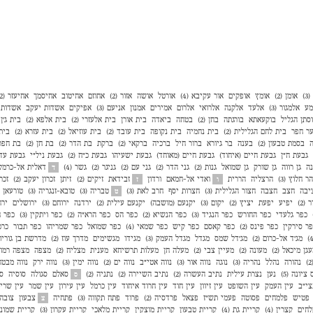
)
אומן (2)
אומץ
אופקים
אור עקיבא (4)
אורטל
אושה
אזור (2)
אחוזם
אחיטוב
אחיסמך
אחיעזר (2)
מע
אלמגור (3)
אלעד
אלקנה
אלרואי
אלרום
אמירים
אמנון
אניעם (3)
אפיקים
אשדות יעקב
אשדות י
סתן הגליל
בוקעאתא
בורגתה
בחן (2)
בטחה
ביאדה
בית אורן
בית אלעזרי (2)
בית אלפא (2)
בית ג'ן (2
ר חפר
בית לחם הגלילית (2)
בית נחמיה
בית נקופה
בית עובד (2)
בית עוזיאל (2)
בית עזרא (2)
בית
ה
בסמת טבעון (2)
בענה
בר גיורא
ברור חיל
ברכיה
ברקאי (2)
ברקת
בת הדר (2)
בת חן (2)
בת חפר (
גבעת ח"ן
גבעת חיים (איחוד)
גבעת חיים (מאוחד)
גבעת ישעיהו
גבעת כ"ח (2)
גבעת ניל"י
גבעת עדה 
נה
גן רווה
גן שורק
גן שמואל
גנות (2)
גני הדר (2)
גני עם (2)
גניגר (2)
גשר (4)
דאלית אל-כרמל
ד
הר חלוץ (3)
הרצליה
הררית
ואדי אל-חמאם
ורדון
זבידאת
זיקים (2)
זיתן
זכרון יעקב (2)
זכר
ו
ז
יבה
חצב
חצבה
חצור הגלילית (3)
חצרות יסף
חרב לאת (3)
טבריה (3)
טובא-זנגריה (3)
טורעאן
ט
 (2)
יפיע
יפעת
יציץ (2)
יקום (3)
יקנעם (מושבה)
יקנעם עילית (2)
ירדנה
ירוחם (3)
ירושלים
ירח
כפר גלעדי
כפר החורש
כפר הנגיד (3)
כפר הנשיא (2)
כפר הס
כפר הרא"ה (2)
כפר ויתקין (3)
כפר ח
ר סירקין
כפר פינס (2)
כפר קאסם
כפר קיש
כפר שמאי (4)
כפר שמואל
כפר שמריהו
כפר תבור
כרכ
מג'ד אל-כרום (2)
מג'דל שמס
מגדל
מגדל העמק (3)
מגידו
מגשימים
מדרך עוז (2)
מדרשת בן גוריון (
גן מיכאל (2)
מעונה (2)
מעיין צבי (2)
מעלה חן
מעלות תרשיחא
מענית
מצליח (2)
מצפה
מצפה רמון (
נהורה
נהלל
נהריה (3)
נוגה
נווה אור (3)
נווה אטי״ב
נווה ים (2)
נווה ימין (3)
נווה ירק
נווה מבטח
 ציונה (5)
נען
נצרת עילית
נתיב העשרה (2)
נתיב השיירה (2)
נתניה (2)
סאלם
סגולה
סוסיה
ספ
ס
צי״ב
עין העמק
עין השופט
עין זיוון
עין חוד
עין חרוד איחוד
עין כרמל
עין עירון
עין שמר
עין שרי
פטיש
פלמחים
פסוטה
פעמי תש"ז
פצאל
פרדסיה (2)
פרוד
פתח תקווה (3)
פתחיה
צבעון
צובה (
צ
לחים
קצרין (4)
קריית גת (4)
קריית טבעון
קריית מוצקין
קריית מלאכי
קריית עקרון (3)
קריית שמונה 