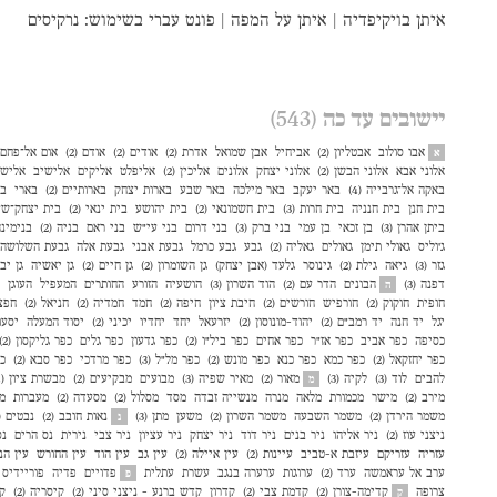
איתן בויקיפדיה
|
איתן על המפה
|
פונט עברי
בשימוש:
נרקיסים
יישובים עד כה
(543)
אבו סולוב
אבטליון (2)
אביחיל
אבן שמואל
אדרת (2)
אודים (2)
אודם (2)
אום אל־פחם (3
א
אלוני אבא
אלוני הבשן (2)
אלוני יצחק
אלונים
אליכין (2)
אליפלט
אליקים
אלישיב
אליש
באקה אל־גרבייה (4)
באר יעקב
באר מילכה
באר שבע
בארות יצחק
בארותיים (2)
בארי
בו
בית חנן
בית חנניה
בית חרות (3)
בית חשמונאי (2)
בית יהושע
בית ינאי (2)
בית יצחק־שע
ביתן אהרן (3)
בן זכאי
בן עמי
בני ברק (3)
בני דרום
בני עי״ש
בני ראם
בניה (2)
בנימינ
ג׳וליס
גאולי תימן
גאולים
גאליה (2)
גבע
גבע כרמל
גבעת אבני
גבעת אלה
גבעת השלושה
גזר (3)
גיאה
גילת (2)
גינוסר
גלעד (אבן יצחק)
גן השומרון (2)
גן חיים (2)
גן יאשיה
גן יב
דפנה (3)
הבונים
הדר עם (2)
הוד השרון (3)
הושעיה
הזורע
החותרים
המעפיל
העוגן
ה
חופית
חוקוק (2)
חורפיש
חורשים (2)
חיבת ציון
חיפה (2)
חמד
חמדיה (2)
חניאל (2)
חפצ
יגל
יד חנה
יד רמב״ם (2)
יהוד-מונוסון (2)
יזרעאל
יחד
יחדיו
יכיני (2)
יסוד המעלה
יסעור
כסיפה
כפר אביב
כפר אז"ר
כפר אחים
כפר ביל"ו (2)
כפר גדעון
כפר גלים
כפר גליקסון (2)
כפר יחזקאל (2)
כפר כמא
כפר כנא
כפר מונש (2)
כפר מל״ל (3)
כפר מרדכי
כפר סבא (2)
כפ
להבים
לוד (3)
לקיה (3)
מאור (2)
מאיר שפיה (3)
מבועים
מבקיעים (2)
מבשרת ציון (4)
מ
מירב (2)
מישר
מכמורת
מלאה
מנרה
מנשייה זבדה
מסד
מסלול (2)
מסעדה (2)
מעברות
מע
משמר הירדן (2)
משמר השבעה
משמר השרון (2)
משען
מתן (3)
נאות חובב (2)
נבטים (2)
נ
ניצני עוז (2)
ניר אליהו
ניר בנים
ניר דוד
ניר יצחק
ניר עציון
ניר צבי
נירית
נס הרים
נס
עזריה
עזריקם
עיזבת א-טביב
עיינות (2)
עין איילה (2)
עין גב
עין הוד
עין החורש
עין הנ
ערב אל עראמשה
ערד (2)
ערוגות
ערערה בנגב
עשרת
עתלית
פדויים
פדיה
פוריידיס
פ
צרופה
קדימה-צורן (2)
קדמת צבי (2)
קדרון
קדש ברנע - ניצני סיני (2)
קיסריה (2)
ק
ק